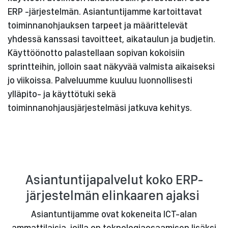
ERP -järjestelmän. Asiantuntijamme kartoittavat
toiminnanohjauksen tarpeet ja määrittelevät
yhdessä kanssasi tavoitteet, aikataulun ja budjetin.
Käyttöönotto palastellaan sopivan kokoisiin
sprintteihin, jolloin saat näkyvää valmista aikaiseksi
jo viikoissa. Palveluumme kuuluu luonnollisesti
ylläpito- ja käyttötuki sekä
toiminnanohjausjärjestelmäsi jatkuva kehitys.
Asiantuntijapalvelut koko ERP-
järjestelmän elinkaaren ajaksi
Asiantuntijamme ovat kokeneita ICT-alan
ammattilaisia, joilla on teknologiaosaamisen lisäksi