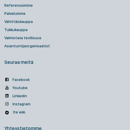
Referenssimme
Palvelumme
Vähittäiskauppa
Tukkukauppa
Valmistava teollisuus
Asiantuntijaorganisaatiot
Seuraa meitä
Facebook
Youtube
Linkedin
Instagram
Ite wiki
Yhteystietomme