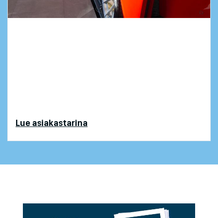
Läpinäkyvyyttä ja tehokkuutta
korjaamopalveluihin
“Huomasimme, että voimme heti siirtyä
kolmesta järjestelmästä yhteen. Seuraavassa
vaiheessa tavoitteenamme on korvata 3-5
käyttämäämme muuta sovellusta Odoolla."
Lue asiakastarina