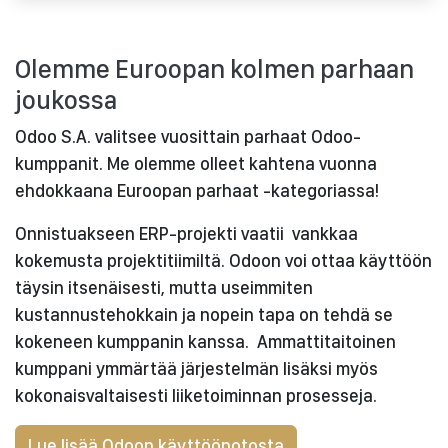
Olemme Euroopan kolmen parhaan
joukossa
Odoo S.A. valitsee vuosittain parhaat Odoo-
kumppanit. Me olemme olleet kahtena vuonna
ehdokkaana Euroopan parhaat -kategoriassa!
Onnistuakseen ERP-projekti vaatii vankkaa
kokemusta projektitiimiltä. Odoon voi ottaa käyttöön
täysin itsenäisesti, mutta useimmiten
kustannustehokkain ja nopein tapa on tehdä se
kokeneen kumppanin kanssa. Ammattitaitoinen
kumppani ymmärtää järjestelmän lisäksi myös
kokonaisvaltaisesti liiketoiminnan prosesseja.
Lue lisää Odoon käyttöönotosta