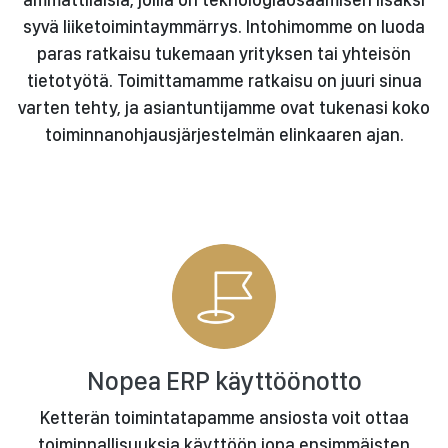
syvä liiketoimintaymmärrys. Intohimomme on luoda
paras ratkaisu tukemaan yrityksen tai yhteisön
tietotyötä. Toimittamamme ratkaisu on juuri sinua
varten tehty, ja asiantuntijamme ovat tukenasi koko
toiminnanohjausjärjestelmän elinkaaren ajan.
Nopea ERP käyttöönotto
Ketterän toimintatapamme ansiosta voit ottaa
toiminnallisuuksia käyttöön jopa ensimmäisten