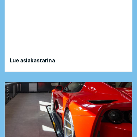
Tele-Tukku vähensi manuaalista työtä
ja säästi
Tele-Tukun ei enää koskaan pitänyt ryhtyä
yhteenkään ERP-projektiin - sitten vastaan tuli
Odoo ja SprintIT. Säästyvä aika ja 5000 euron
kk-säästöt muuttivat mielen!
Lue asiakastarina