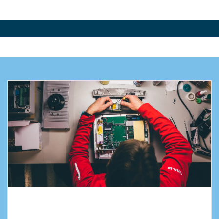
Finn-ID puolittaa turhan työn Odoon
avulla