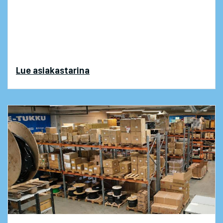
Toimitusjohtaja
Janne Pyrrö
arvioi, että
luopumalla vanhasta ERPistä ja useista
erillisohjelmistoista, Finn-ID saavutti varovasti
arvioiden noin 100 000 euron kertasäästöt.
Lue asiakastarina