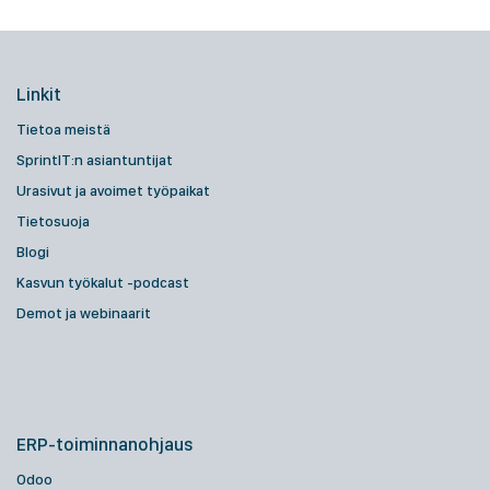
Linkit
Tietoa meistä
SprintIT:n asiantuntijat
Urasivut ja avoimet työpaikat
Tietosuoja
Blogi
Kasvun työkalut -podcast
Demot ja webinaarit
ERP-toiminnanohjaus
Odoo