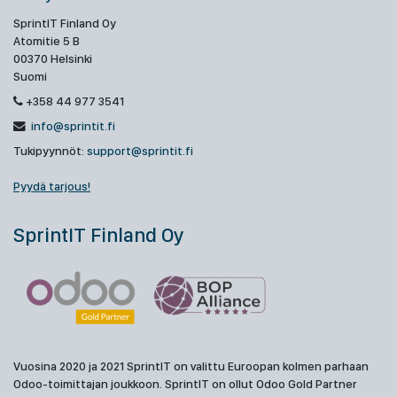
SprintIT Finland Oy
Atomitie 5 B
00370 Helsinki
Suomi
+358 44 977 3541
info@sprintit.fi
Tukipyynnöt:
support@sprintit.fi
Pyydä tarjous!
SprintIT Finland Oy
Vuosina 2020 ja 2021 SprintIT on valittu Euroopan kolmen parhaan
Odoo-toimittajan joukkoon. SprintIT on ollut Odoo Gold Partner