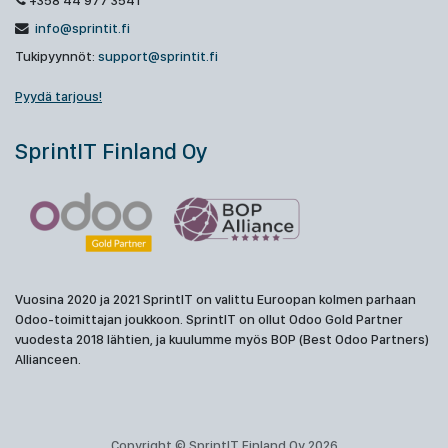
+358 44 977 3541
info@sprintit.fi
Tukipyynnöt:
support@sprintit.fi
Pyydä tarjous!
SprintIT Finland Oy
Vuosina 2020 ja 2021 SprintIT on valittu Euroopan kolmen parhaan
Odoo-toimittajan joukkoon. SprintIT on ollut Odoo Gold Partner
vuodesta 2018 lähtien, ja kuulumme myös BOP (Best Odoo Partners)
Allianceen.
Copyright © SprintIT Finland Oy 2026