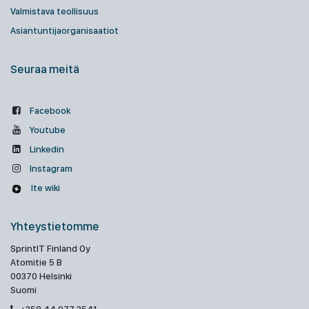
Valmistava teollisuus
Asiantuntijaorganisaatiot
Seuraa meitä
Facebook
Youtube
Linkedin
Instagram
Ite wiki
Yhteystietomme
SprintIT Finland Oy
Atomitie 5 B
00370 Helsinki
Suomi