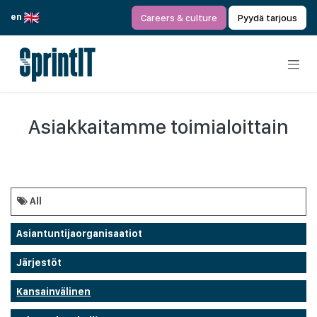
Siirry sisältöön
en
Careers & culture
Pyydä tarjous
Asiakkaitamme toimialoittain
All
Asiantuntijaorganisaatiot
Järjestöt
Kansainvälinen