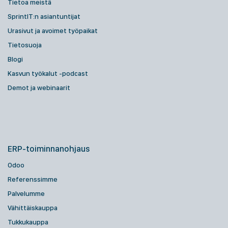
Tietoa meistä
SprintIT:n asiantuntijat
Urasivut ja avoimet työpaikat
Tietosuoja
Blogi
Kasvun työkalut -podcast
Demot ja webinaarit
ERP-toiminnanohjaus
Odoo
Referenssimme
Palvelumme
Vähittäiskauppa
Tukkukauppa