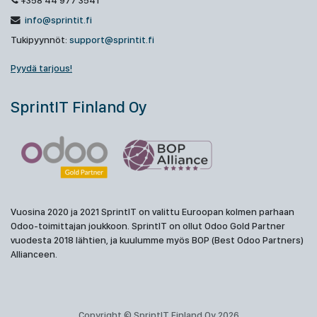
+358 44 977 3541
info@sprintit.fi
Tukipyynnöt:
support@sprintit.fi
Pyydä tarjous!
SprintIT Finland Oy
Vuosina 2020 ja 2021 SprintIT on valittu Euroopan kolmen parhaan
Odoo-toimittajan joukkoon. SprintIT on ollut Odoo Gold Partner
vuodesta 2018 lähtien, ja kuulumme myös BOP (Best Odoo Partners)
Allianceen.
Copyright © SprintIT Finland Oy 2026