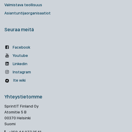
Valmistava teollisuus
Asiantuntijaorganisaatiot
Seuraa meitä
Facebook
Youtube
Linkedin
Instagram
Ite wiki
Yhteystietomme
SprintIT Finland Oy
Atomitie 5 B
00370 Helsinki
Suomi