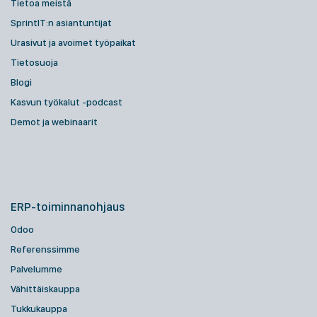
Tietoa meistä
SprintIT:n asiantuntijat
Urasivut ja avoimet työpaikat
Tietosuoja
Blogi
Kasvun työkalut -podcast
Demot ja webinaarit
ERP-toiminnanohjaus
Odoo
Referenssimme
Palvelumme
Vähittäiskauppa
Tukkukauppa