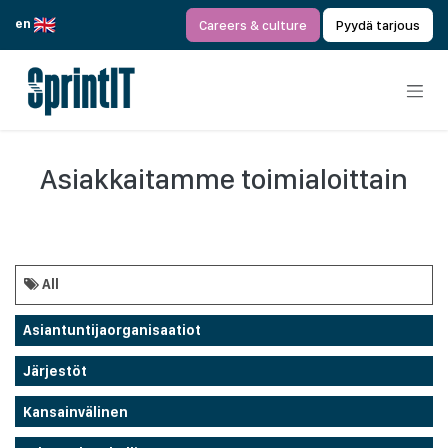
Siirry sisältöön
en
Careers & culture
Pyydä tarjous
Asiakkaitamme toimialoittain
All
Asiantuntijaorganisaatiot
Järjestöt
Kansainvälinen