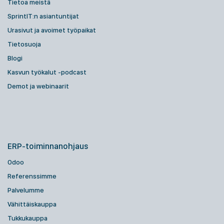
Tietoa meistä
SprintIT:n asiantuntijat
Urasivut ja avoimet työpaikat
Tietosuoja
Blogi
Kasvun työkalut -podcast
Demot ja webinaarit
ERP-toiminnanohjaus
Odoo
Referenssimme
Palvelumme
Vähittäiskauppa
Tukkukauppa