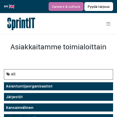
Siirry sisältöön
en
Careers & culture
Pyydä tarjous
Asiakkaitamme toimialoittain
All
Asiantuntijaorganisaatiot
Järjestöt
Kansainvälinen