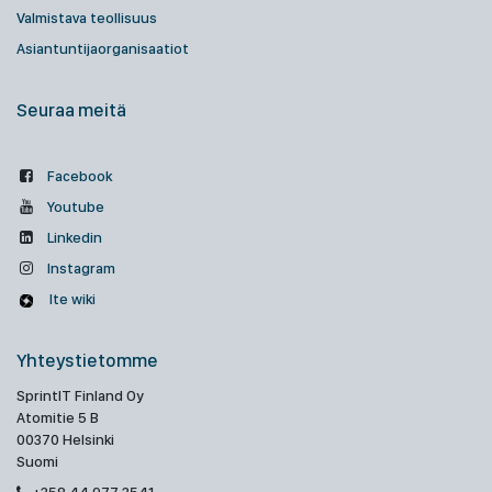
Valmistava teollisuus
Asiantuntijaorganisaatiot
Seuraa meitä
Facebook
Youtube
Linkedin
Instagram
Ite wiki
Yhteystietomme
SprintIT Finland Oy
Atomitie 5 B
00370 Helsinki
Suomi