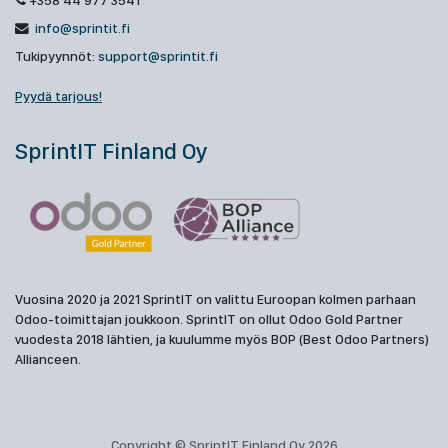
+358 44 977 3541
info@sprintit.fi
Tukipyynnöt:
support@sprintit.fi
Pyydä tarjous!
SprintIT Finland Oy
Vuosina 2020 ja 2021 SprintIT on valittu Euroopan kolmen parhaan
Odoo-toimittajan joukkoon. SprintIT on ollut Odoo Gold Partner
vuodesta 2018 lähtien, ja kuulumme myös BOP (Best Odoo Partners)
Allianceen.
Copyright © SprintIT Finland Oy 2026