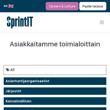
Siirry sisältöön
en
Careers & culture
Pyydä tarjous
Asiakkaitamme toimialoittain
All
Asiantuntijaorganisaatiot
Järjestöt
Kansainvälinen