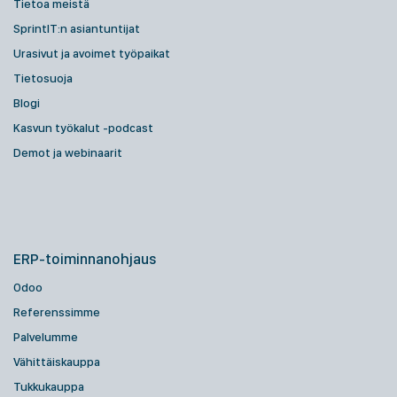
Tietoa meistä
SprintIT:n asiantuntijat
Urasivut ja avoimet työpaikat
Tietosuoja
Blogi
Kasvun työkalut -podcast
Demot ja webinaarit
ERP-toiminnanohjaus
Odoo
Referenssimme
Palvelumme
Vähittäiskauppa
Tukkukauppa