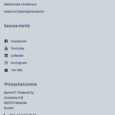
Valmistava teollisuus
Asiantuntijaorganisaatiot
Seuraa meitä
Facebook
Youtube
Linkedin
Instagram
Ite wiki
Yhteystietomme
SprintIT Finland Oy
Atomitie 5 B
00370 Helsinki
Suomi