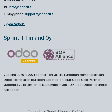
+358 44 977 3541
info@sprintit.fi
Tukipyynnöt:
support@sprintit.fi
Pyydä tarjous!
SprintIT Finland Oy
Vuosina 2020 ja 2021 SprintIT on valittu Euroopan kolmen parhaan
Odoo-toimittajan joukkoon. SprintIT on ollut Odoo Gold Partner
vuodesta 2018 lähtien, ja kuulumme myös BOP (Best Odoo Partners)
Allianceen.
Copyright © SprintIT Finland Oy 2026