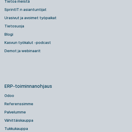
Tietoa meistä
SprintIT:n asiantuntijat
Urasivut ja avoimet työpaikat
Tietosuoja
Blogi
Kasvun työkalut -podcast
Demot ja webinaarit
ERP-toiminnanohjaus
Odoo
Referenssimme
Palvelumme
Vähittäiskauppa
Tukkukauppa