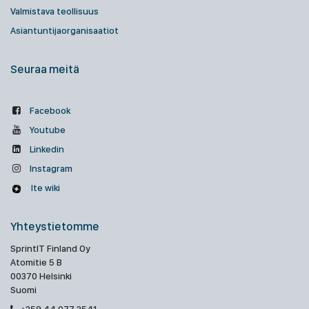
Valmistava teollisuus
Asiantuntijaorganisaatiot
Seuraa meitä
Facebook
Youtube
Linkedin
Instagram
Ite wiki
Yhteystietomme
SprintIT Finland Oy
Atomitie 5 B
00370 Helsinki
Suomi