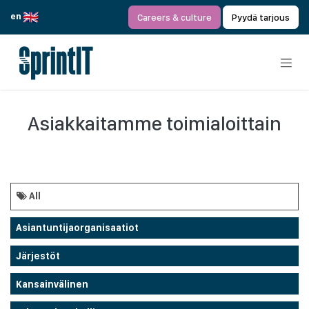
Siirry sisältöön
en
Careers & culture
Pyydä tarjous
Asiakkaitamme toimialoittain
All
Asiantuntijaorganisaatiot
Järjestöt
Kansainvälinen