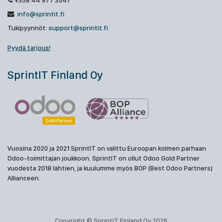
+358 44 977 3541
info@sprintit.fi
Tukipyynnöt:
support@sprintit.fi
Pyydä tarjous!
SprintIT Finland Oy
Vuosina 2020 ja 2021 SprintIT on valittu Euroopan kolmen parhaan
Odoo-toimittajan joukkoon. SprintIT on ollut Odoo Gold Partner
vuodesta 2018 lähtien, ja kuulumme myös BOP (Best Odoo Partners)
Allianceen.
Copyright © SprintIT Finland Oy 2026