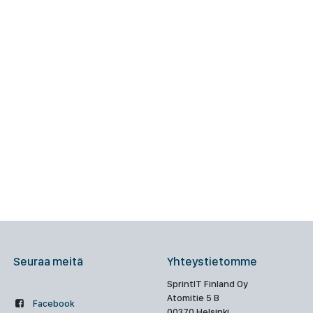
Seuraa meitä
Yhteystietomme
SprintIT Finland Oy
Atomitie 5 B
Facebook
00370 Helsinki