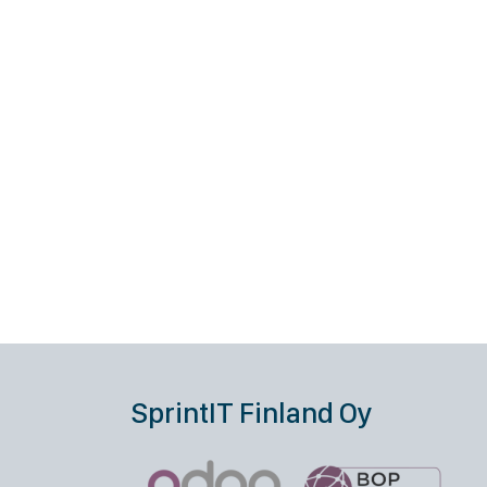
SprintIT Finland Oy