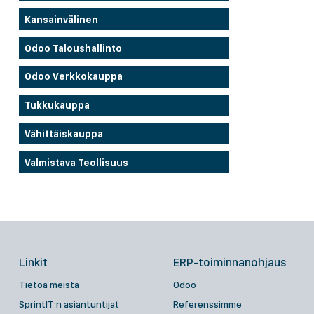
Kansainvälinen
Odoo Taloushallinto
Odoo Verkkokauppa
Tukkukauppa
Vähittäiskauppa
Valmistava Teollisuus
Linkit
ERP-toiminnanohjaus
Tietoa meistä
Odoo
SprintIT:n asiantuntijat
Referenssimme