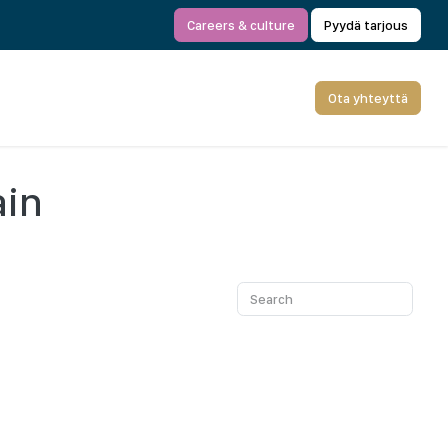
Careers & culture
Pyydä tarjous
Ota yhteyttä
ain