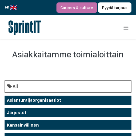
Siirry sisältöön
en
Careers & culture
Pyydä tarjous
Asiakkaitamme toimialoittain
All
Asiantuntijaorganisaatiot
Järjestöt
Kansainvälinen