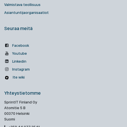
Valmistava teollisuus
Asiantuntijaorganisaatiot
Seuraa meitä
Facebook
Youtube
Linkedin
Instagram
Ite wiki
Yhteystietomme
SprintIT Finland Oy
Atomitie 5 B
00370 Helsinki
Suomi