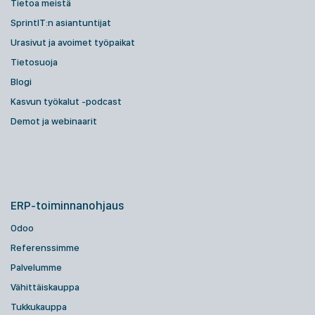
Tietoa meistä
SprintIT:n asiantuntijat
Urasivut ja avoimet työpaikat
Tietosuoja
Blogi
Kasvun työkalut -podcast
Demot ja webinaarit
ERP-toiminnanohjaus
Odoo
Referenssimme
Palvelumme
Vähittäiskauppa
Tukkukauppa