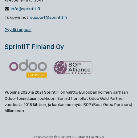
+358 44 977 3541
info@sprintit.fi
Tukipyynnöt:
support@sprintit.fi
Pyydä tarjous!
SprintIT Finland Oy
Vuosina 2020 ja 2021 SprintIT on valittu Euroopan kolmen parhaan
Odoo-toimittajan joukkoon. SprintIT on ollut Odoo Gold Partner
vuodesta 2018 lähtien, ja kuulumme myös BOP (Best Odoo Partners)
Allianceen.
Copyright © SprintIT Finland Oy 2026