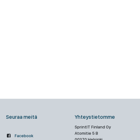
Seuraa meitä
Yhteystietomme
SprintIT Finland Oy
Atomitie 5 B
Facebook
00370 Helsinki