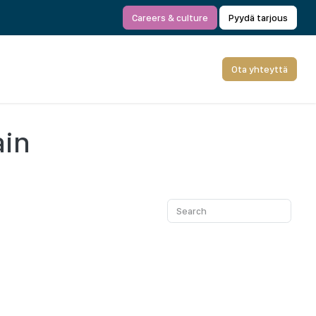
Careers & culture
Pyydä tarjous
Ota yhteyttä
ain