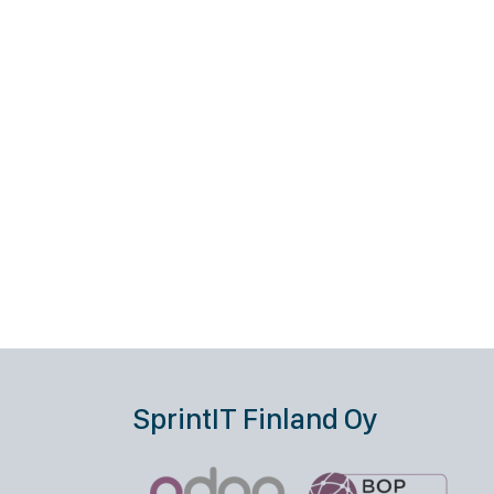
SprintIT Finland Oy