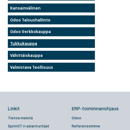
Kansainvälinen
Odoo Taloushallinto
Odoo Verkkokauppa
Tukkukauppa
Vähittäiskauppa
Valmistava Teollisuus
Linkit
ERP-toiminnanohjaus
Tietoa meistä
Odoo
SprintIT:n asiantuntijat
Referenssimme