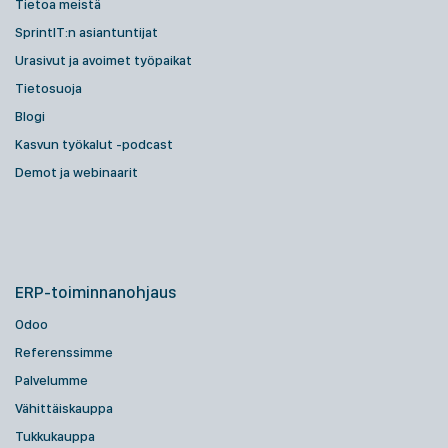
Tietoa meistä
SprintIT:n asiantuntijat
Urasivut ja avoimet työpaikat
Tietosuoja
Blogi
Kasvun työkalut -podcast
Demot ja webinaarit
ERP-toiminnanohjaus
Odoo
Referenssimme
Palvelumme
Vähittäiskauppa
Tukkukauppa