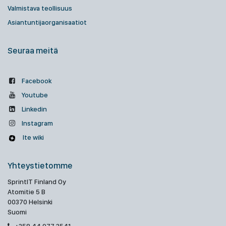
Valmistava teollisuus
Asiantuntijaorganisaatiot
Seuraa meitä
Facebook
Youtube
Linkedin
Instagram
Ite wiki
Yhteystietomme
SprintIT Finland Oy
Atomitie 5 B
00370 Helsinki
Suomi