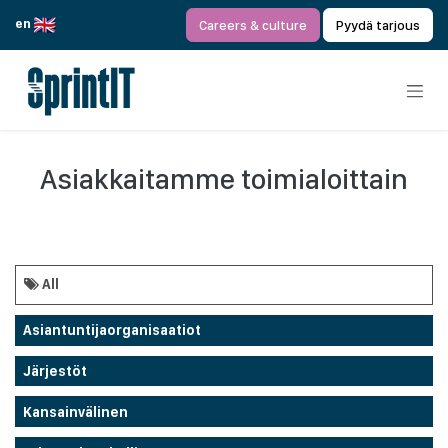
Siirry sisältöön
en
Careers & culture
Pyydä tarjous
Asiakkaitamme toimialoittain
All
Asiantuntijaorganisaatiot
Järjestöt
Kansainvälinen