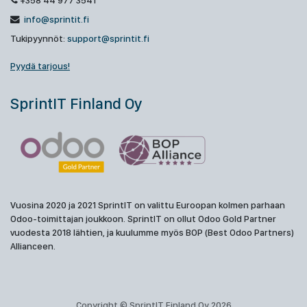
+358 44 977 3541
info@sprintit.fi
Tukipyynnöt:
support@sprintit.fi
Pyydä tarjous!
SprintIT Finland Oy
Vuosina 2020 ja 2021 SprintIT on valittu Euroopan kolmen parhaan
Odoo-toimittajan joukkoon. SprintIT on ollut Odoo Gold Partner
vuodesta 2018 lähtien, ja kuulumme myös BOP (Best Odoo Partners)
Allianceen.
Copyright © SprintIT Finland Oy 2026