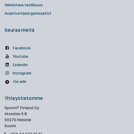
Valmistava teollisuus
Asiantuntijaorganisaatiot
Seuraa meitä
Facebook
Youtube
Linkedin
Instagram
Ite wiki
Yhteystietomme
SprintIT Finland Oy
Atomitie 5 B
00370 Helsinki
Suomi