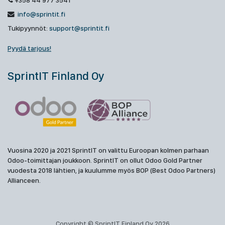
+358 44 977 3541
info@sprintit.fi
Tukipyynnöt:
support@sprintit.fi
Pyydä tarjous!
SprintIT Finland Oy
Vuosina 2020 ja 2021 SprintIT on valittu Euroopan kolmen parhaan
Odoo-toimittajan joukkoon. SprintIT on ollut Odoo Gold Partner
vuodesta 2018 lähtien, ja kuulumme myös BOP (Best Odoo Partners)
Allianceen.
Copyright © SprintIT Finland Oy 2026