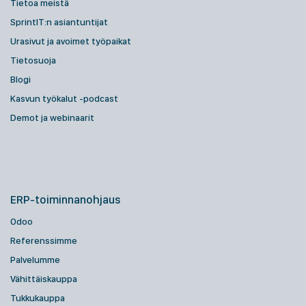
Tietoa meistä
SprintIT:n asiantuntijat
Urasivut ja avoimet työpaikat
Tietosuoja
Blogi
Kasvun työkalut -podcast
Demot ja webinaarit
ERP-toiminnanohjaus
Odoo
Referenssimme
Palvelumme
Vähittäiskauppa
Tukkukauppa