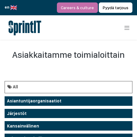
Siirry sisältöön
en
Careers & culture
Pyydä tarjous
Asiakkaitamme toimialoittain
All
Asiantuntijaorganisaatiot
Järjestöt
Kansainvälinen