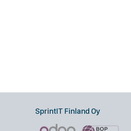
SprintIT Finland Oy