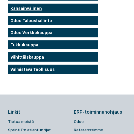
Kansainvälinen
Odoo Taloushallinto
Odoo Verkkokauppa
Tukkukauppa
Vähittäiskauppa
Valmistava Teollisuus
Linkit
ERP-toiminnanohjaus
Tietoa meistä
Odoo
SprintIT:n asiantuntijat
Referenssimme