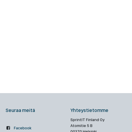
Seuraa meitä
Yhteystietomme
SprintIT Finland Oy
Atomitie 5 B
Facebook
00370 Helsinki