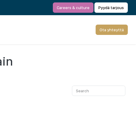
Careers & culture
Pyydä tarjous
Ota yhteyttä
ain