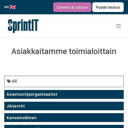
Siirry sisältöön
en
Careers & culture
Pyydä tarjous
Asiakkaitamme toimialoittain
All
Asiantuntijaorganisaatiot
Järjestöt
Kansainvälinen