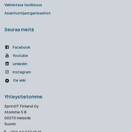
Valmistava teollisuus
Asiantuntijaorganisaatiot
Seuraa meitä
Facebook
Youtube
Linkedin
Instagram
Ite wiki
Yhteystietomme
SprintIT Finland Oy
Atomitie 5 B
00370 Helsinki
Suomi