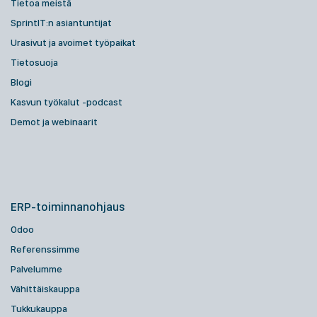
Tietoa meistä
SprintIT:n asiantuntijat
Urasivut ja avoimet työpaikat
Tietosuoja
Blogi
Kasvun työkalut -podcast
Demot ja webinaarit
ERP-toiminnanohjaus
Odoo
Referenssimme
Palvelumme
Vähittäiskauppa
Tukkukauppa