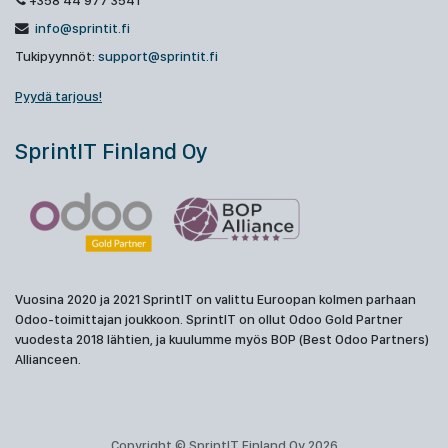
+358 44 977 3541
info@sprintit.fi
Tukipyynnöt:
support@sprintit.fi
Pyydä tarjous!
SprintIT Finland Oy
Vuosina 2020 ja 2021 SprintIT on valittu Euroopan kolmen parhaan
Odoo-toimittajan joukkoon. SprintIT on ollut Odoo Gold Partner
vuodesta 2018 lähtien, ja kuulumme myös BOP (Best Odoo Partners)
Allianceen.
Copyright © SprintIT Finland Oy 2026