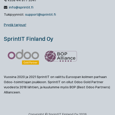
+358 44 977 3541
info@sprintit.fi
Tukipyynnöt:
support@sprintit.fi
Pyydä tarjous!
SprintIT Finland Oy
Vuosina 2020 ja 2021 SprintIT on valittu Euroopan kolmen parhaan
Odoo-toimittajan joukkoon. SprintIT on ollut Odoo Gold Partner
vuodesta 2018 lähtien, ja kuulumme myös BOP (Best Odoo Partners)
Allianceen.
Copyright © SprintIT Finland Oy 2026