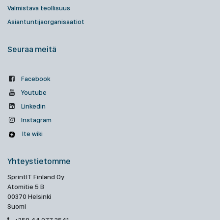
Valmistava teollisuus
Asiantuntijaorganisaatiot
Seuraa meitä
Facebook
Youtube
Linkedin
Instagram
Ite wiki
Yhteystietomme
SprintIT Finland Oy
Atomitie 5 B
00370 Helsinki
Suomi