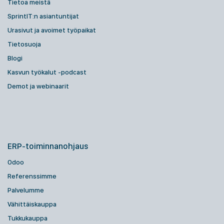
Tietoa meistä
SprintIT:n asiantuntijat
Urasivut ja avoimet työpaikat
Tietosuoja
Blogi
Kasvun työkalut -podcast
Demot ja webinaarit
ERP-toiminnanohjaus
Odoo
Referenssimme
Palvelumme
Vähittäiskauppa
Tukkukauppa