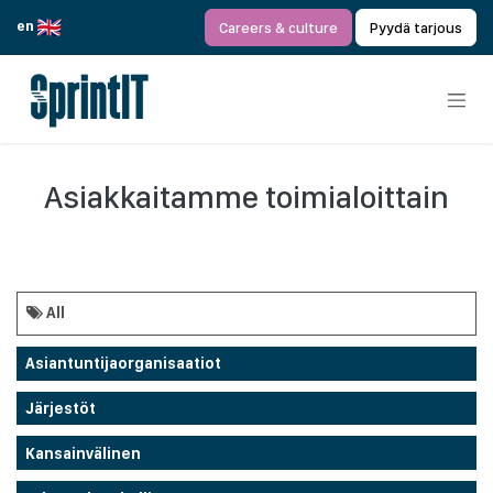
Siirry sisältöön
en
Careers & culture
Pyydä tarjous
Asiakkaitamme toimialoittain
All
Asiantuntijaorganisaatiot
Järjestöt
Kansainvälinen