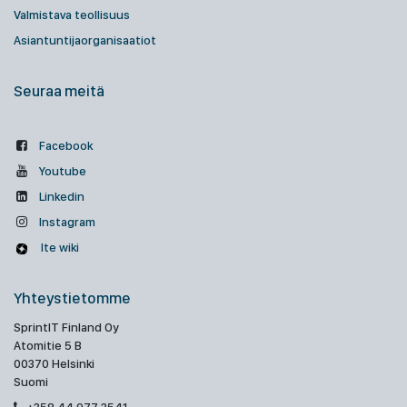
Valmistava teollisuus
Asiantuntijaorganisaatiot
Seuraa meitä
Facebook
Youtube
Linkedin
Instagram
Ite wiki
Yhteystietomme
SprintIT Finland Oy
Atomitie 5 B
00370 Helsinki
Suomi