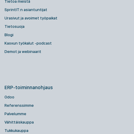
Tietoa meistä
SprintIT:n asiantuntijat
Urasivut ja avoimet työpaikat
Tietosuoja
Blogi
Kasvun työkalut -podcast
Demot ja webinaarit
ERP-toiminnanohjaus
Odoo
Referenssimme
Palvelumme
Vähittäiskauppa
Tukkukauppa