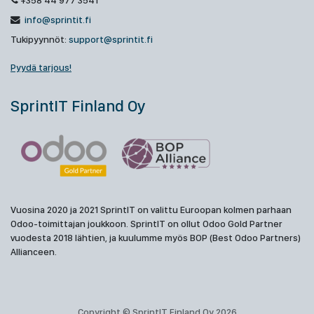
+358 44 977 3541
info@sprintit.fi
Tukipyynnöt:
support@sprintit.fi
Pyydä tarjous!
SprintIT Finland Oy
Vuosina 2020 ja 2021 SprintIT on valittu Euroopan kolmen parhaan
Odoo-toimittajan joukkoon. SprintIT on ollut Odoo Gold Partner
vuodesta 2018 lähtien, ja kuulumme myös BOP (Best Odoo Partners)
Allianceen.
Copyright © SprintIT Finland Oy 2026