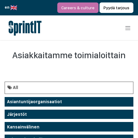
Siirry sisältöön
en
Careers & culture
Pyydä tarjous
Asiakkaitamme toimialoittain
All
Asiantuntijaorganisaatiot
Järjestöt
Kansainvälinen