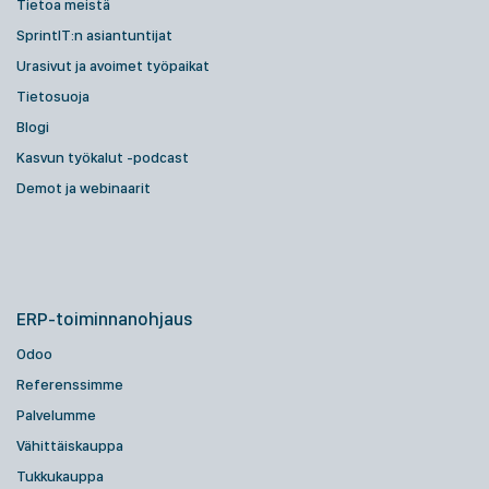
Tietoa meistä
SprintIT:n asiantuntijat
Urasivut ja avoimet työpaikat
Tietosuoja
Blogi
Kasvun työkalut -podcast
Demot ja webinaarit
ERP-toiminnanohjaus
Odoo
Referenssimme
Palvelumme
Vähittäiskauppa
Tukkukauppa