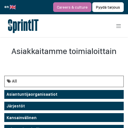
Siirry sisältöön
en
Careers & culture
Pyydä tarjous
Asiakkaitamme toimialoittain
All
Asiantuntijaorganisaatiot
Järjestöt
Kansainvälinen