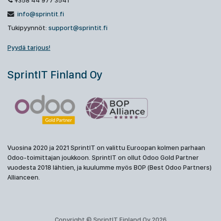
+358 44 977 3541
info@sprintit.fi
Tukipyynnöt:
support@sprintit.fi
Pyydä tarjous!
SprintIT Finland Oy
Vuosina 2020 ja 2021 SprintIT on valittu Euroopan kolmen parhaan
Odoo-toimittajan joukkoon. SprintIT on ollut Odoo Gold Partner
vuodesta 2018 lähtien, ja kuulumme myös BOP (Best Odoo Partners)
Allianceen.
Copyright © SprintIT Finland Oy 2026