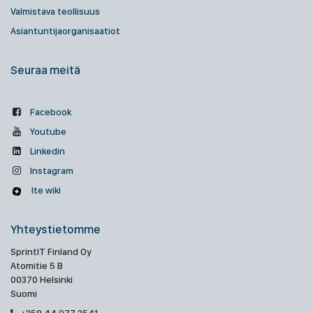
Valmistava teollisuus
Asiantuntijaorganisaatiot
Seuraa meitä
Facebook
Youtube
Linkedin
Instagram
Ite wiki
Yhteystietomme
SprintIT Finland Oy
Atomitie 5 B
00370 Helsinki
Suomi