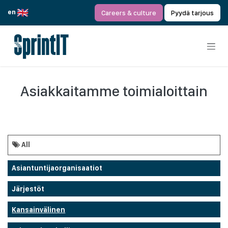
Siirry sisältöön
en
Careers & culture
Pyydä tarjous
Asiakkaitamme toimialoittain
All
Asiantuntijaorganisaatiot
Järjestöt
Kansainvälinen