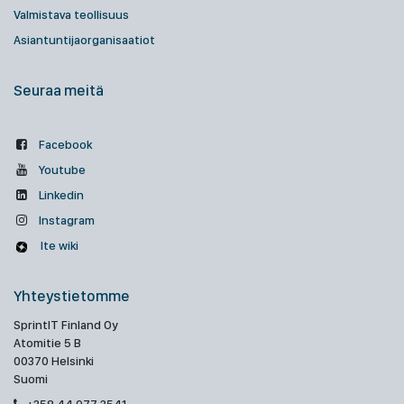
Valmistava teollisuus
Asiantuntijaorganisaatiot
Seuraa meitä
Facebook
Youtube
Linkedin
Instagram
Ite wiki
Yhteystietomme
SprintIT Finland Oy
Atomitie 5 B
00370 Helsinki
Suomi