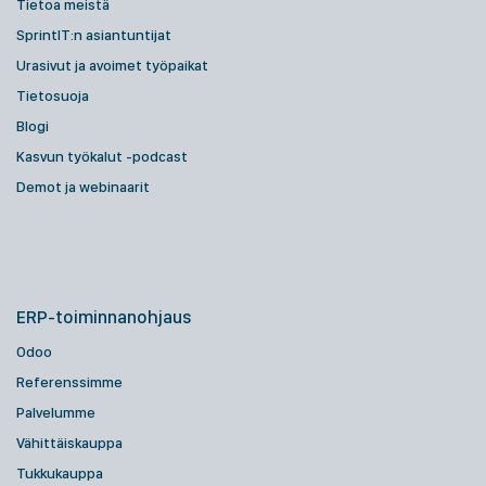
Tietoa meistä
SprintIT:n asiantuntijat
Urasivut ja avoimet työpaikat
Tietosuoja
Blogi
Kasvun työkalut -podcast
Demot ja webinaarit
ERP-toiminnanohjaus
Odoo
Referenssimme
Palvelumme
Vähittäiskauppa
Tukkukauppa