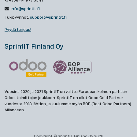
+358 44 977 3541
info@sprintit.fi
Tukipyynnöt:
support@sprintit.fi
Pyydä tarjous!
SprintIT Finland Oy
Vuosina 2020 ja 2021 SprintIT on valittu Euroopan kolmen parhaan
Odoo-toimittajan joukkoon. SprintIT on ollut Odoo Gold Partner
vuodesta 2018 lähtien, ja kuulumme myös BOP (Best Odoo Partners)
Allianceen.
Copyright © SprintIT Finland Oy 2026