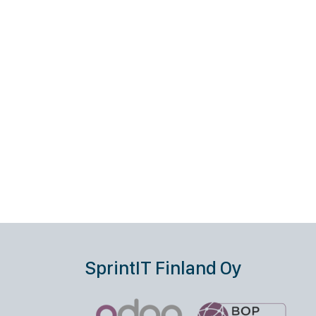
SprintIT Finland Oy