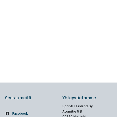
Seuraa meitä
Yhteystietomme
SprintIT Finland Oy
Atomitie 5 B
Facebook
00370 Helsinki