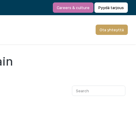
Careers & culture
Pyydä tarjous
Ota yhteyttä
ain