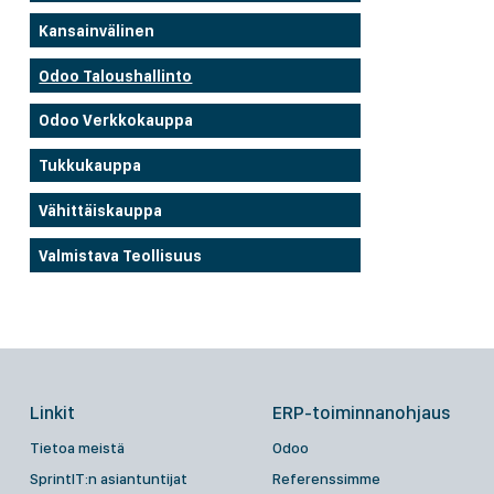
Kansainvälinen
Odoo Taloushallinto
Odoo Verkkokauppa
Tukkukauppa
Vähittäiskauppa
Valmistava Teollisuus
Linkit
ERP-toiminnanohjaus
Tietoa meistä
Odoo
SprintIT:n asiantuntijat
Referenssimme