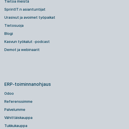
Tietoa meistä
SprintIT:n asiantuntijat
Urasivut ja avoimet työpaikat
Tietosuoja
Blogi
Kasvun työkalut -podcast
Demot ja webinaarit
ERP-toiminnanohjaus
Odoo
Referenssimme
Palvelumme
Vähittäiskauppa
Tukkukauppa