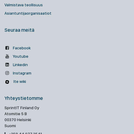
Valmistava teollisuus
Asiantuntijaorganisaatiot
Seuraa meitä
Facebook
Youtube
Linkedin
Instagram
Ite wiki
Yhteystietomme
SprintIT Finland Oy
Atomitie 5 B
00370 Helsinki
Suomi