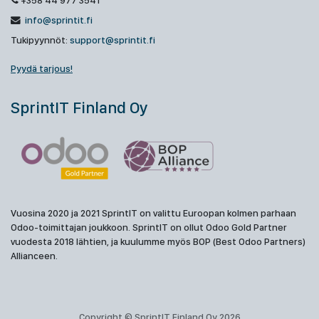
+358 44 977 3541
info@sprintit.fi
Tukipyynnöt:
support@sprintit.fi
Pyydä tarjous!
SprintIT Finland Oy
Vuosina 2020 ja 2021 SprintIT on valittu Euroopan kolmen parhaan
Odoo-toimittajan joukkoon. SprintIT on ollut Odoo Gold Partner
vuodesta 2018 lähtien, ja kuulumme myös BOP (Best Odoo Partners)
Allianceen.
Copyright © SprintIT Finland Oy 2026