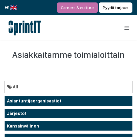
Siirry sisältöön
en
Careers & culture
Pyydä tarjous
Asiakkaitamme toimialoittain
All
Asiantuntijaorganisaatiot
Järjestöt
Kansainvälinen