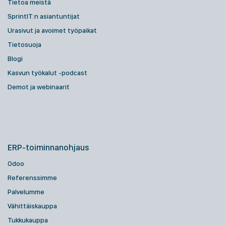
Tietoa meistä
SprintIT:n asiantuntijat
Urasivut ja avoimet työpaikat
Tietosuoja
Blogi
Kasvun työkalut -podcast
Demot ja webinaarit
ERP-toiminnanohjaus
Odoo
Referenssimme
Palvelumme
Vähittäiskauppa
Tukkukauppa