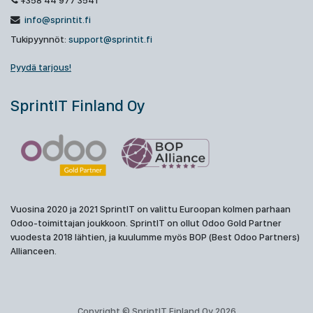
+358 44 977 3541
info@sprintit.fi
Tukipyynnöt:
support@sprintit.fi
Pyydä tarjous!
SprintIT Finland Oy
Vuosina 2020 ja 2021 SprintIT on valittu Euroopan kolmen parhaan
Odoo-toimittajan joukkoon. SprintIT on ollut Odoo Gold Partner
vuodesta 2018 lähtien, ja kuulumme myös BOP (Best Odoo Partners)
Allianceen.
Copyright © SprintIT Finland Oy 2026