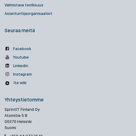
Valmistava teollisuus
Asiantuntijaorganisaatiot
Seuraa meitä
Facebook
Youtube
Linkedin
Instagram
Ite wiki
Yhteystietomme
SprintIT Finland Oy
Atomitie 5 B
00370 Helsinki
Suomi