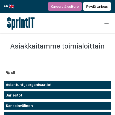
Siirry sisältöön
en
Careers & culture
Pyydä tarjous
Asiakkaitamme toimialoittain
All
Asiantuntijaorganisaatiot
Järjestöt
Kansainvälinen