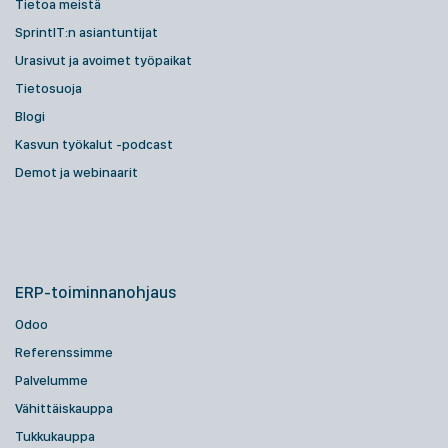
Tietoa meistä
SprintIT:n asiantuntijat
Urasivut ja avoimet työpaikat
Tietosuoja
Blogi
Kasvun työkalut -podcast
Demot ja webinaarit
ERP-toiminnanohjaus
Odoo
Referenssimme
Palvelumme
Vähittäiskauppa
Tukkukauppa