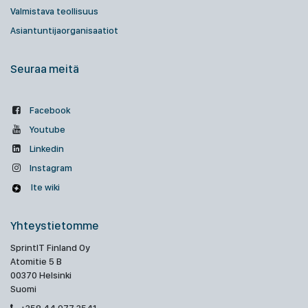
Valmistava teollisuus
Asiantuntijaorganisaatiot
Seuraa meitä
Facebook
Youtube
Linkedin
Instagram
Ite wiki
Yhteystietomme
SprintIT Finland Oy
Atomitie 5 B
00370 Helsinki
Suomi