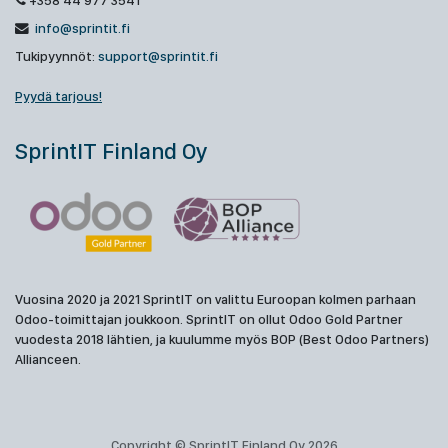
+358 44 977 3541
info@sprintit.fi
Tukipyynnöt:
support@sprintit.fi
Pyydä tarjous!
SprintIT Finland Oy
Vuosina 2020 ja 2021 SprintIT on valittu Euroopan kolmen parhaan
Odoo-toimittajan joukkoon. SprintIT on ollut Odoo Gold Partner
vuodesta 2018 lähtien, ja kuulumme myös BOP (Best Odoo Partners)
Allianceen.
Copyright © SprintIT Finland Oy 2026