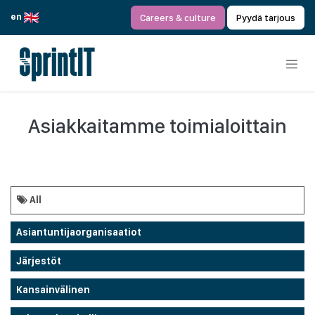
Siirry sisältöön
en
Careers & culture
Pyydä tarjous
Asiakkaitamme toimialoittain
All
Asiantuntijaorganisaatiot
Järjestöt
Kansainvälinen