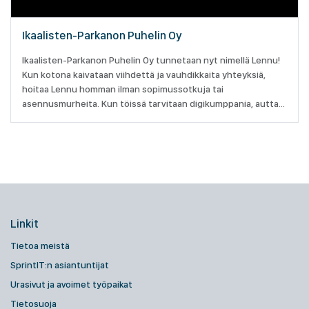
Ikaalisten-Parkanon Puhelin Oy
Ikaalisten-Parkanon Puhelin Oy tunnetaan nyt nimellä Lennu!
Kun kotona kaivataan viihdettä ja vauhdikkaita yhteyksiä,
hoitaa Lennu homman ilman sopimussotkuja tai
asennusmurheita. Kun töissä tarvitaan digikumppania, auttaa
Lennu sopivilla palveluilla.
Linkit
Tietoa meistä
SprintIT:n asiantuntijat
Urasivut ja avoimet työpaikat
Tietosuoja