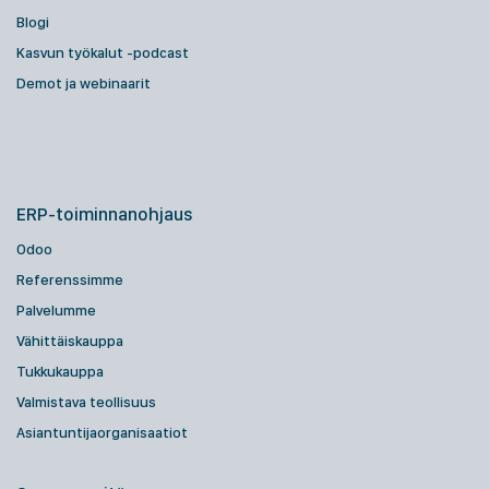
Blogi
Kasvun työkalut -podcast
Demot ja webinaarit
ERP-toiminnanohjaus
Odoo
Referenssimme
Palvelumme
Vähittäiskauppa
Tukkukauppa
Valmistava teollisuus
Asiantuntijaorganisaatiot