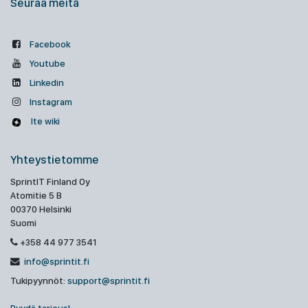
Seuraa meitä
Facebook
Youtube
Linkedin
Instagram
Ite wiki
Yhteystietomme
SprintIT Finland Oy
Atomitie 5 B
00370 Helsinki
Suomi
+358 44 977 3541
info@sprintit.fi
Tukipyynnöt:
support@sprintit.fi