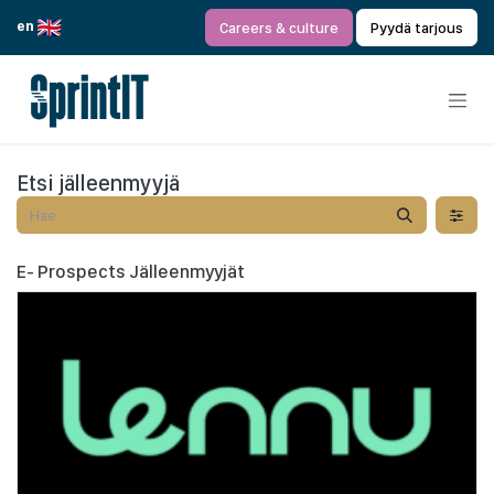
Siirry sisältöön
en
Careers & culture
Pyydä tarjous
Etsi jälleenmyyjä
E- Prospects
Jälleenmyyjät