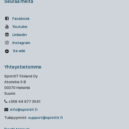
Seuraa meitä
Facebook
Youtube
Linkedin
Instagram
Ite wiki
Yhteystietomme
SprintIT Finland Oy
Atomitie 5 B
00370 Helsinki
Suomi
+358 44 977 3541
info@sprintit.fi
Tukipyynnöt:
support@sprintit.fi