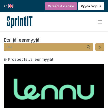
Siirry sisältöön
en
Careers & culture
Pyydä tarjous
Etsi jälleenmyyjä
E- Prospects
Jälleenmyyjät