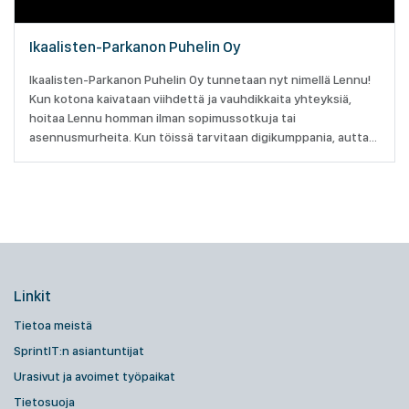
Ikaalisten-Parkanon Puhelin Oy
Ikaalisten-Parkanon Puhelin Oy tunnetaan nyt nimellä Lennu!
Kun kotona kaivataan viihdettä ja vauhdikkaita yhteyksiä,
hoitaa Lennu homman ilman sopimussotkuja tai
asennusmurheita. Kun töissä tarvitaan digikumppania, auttaa
Lennu sopivilla palveluilla.
Linkit
Tietoa meistä
SprintIT:n asiantuntijat
Urasivut ja avoimet työpaikat
Tietosuoja