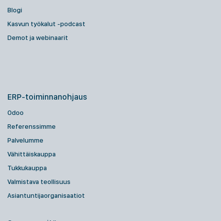
Blogi
Kasvun työkalut -podcast
Demot ja webinaarit
ERP-toiminnanohjaus
Odoo
Referenssimme
Palvelumme
Vähittäiskauppa
Tukkukauppa
Valmistava teollisuus
Asiantuntijaorganisaatiot