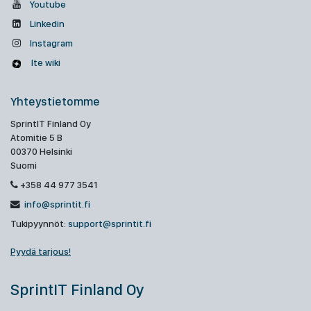
Youtube
Linkedin
Instagram
Ite wiki
Yhteystietomme
SprintIT Finland Oy
Atomitie 5 B
00370 Helsinki
Suomi
+358 44 977 3541
info@sprintit.fi
Tukipyynnöt:
support@sprintit.fi
Pyydä tarjous!
SprintIT Finland Oy