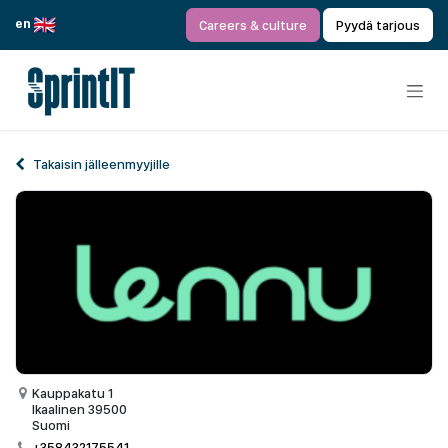
Siirry sisältöön
en
Careers & culture
Pyydä tarjous
Takaisin jälleenmyyjille
Kauppakatu 1
Ikaalinen 39500
Suomi
+358432175541