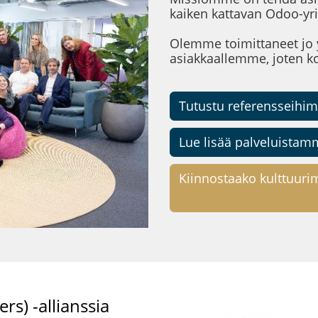
kaiken kattavan Odoo-yri
Olemme toimittaneet jo 
asiakkaallemme, joten k
Tutustu referensseihi
Lue lisää palveluista
Kiinnostaako kulttuuri
s) -allianssia