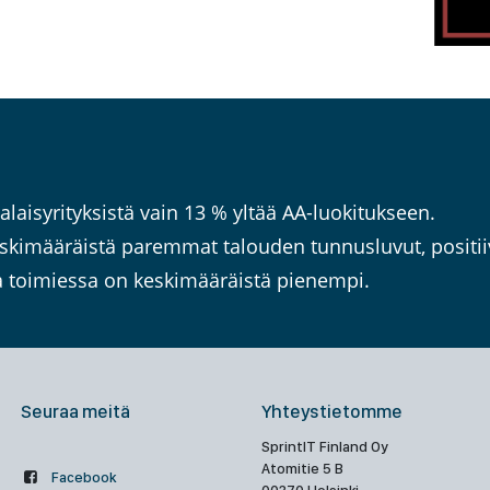
alaisyrityksistä vain 13 % yltää AA-luokitukseen.
kimääräistä paremmat talouden tunnusluvut, positiiv
sa toimiessa on keskimääräistä pienempi.
Seuraa meitä
Yhteystietomme
SprintIT Finland Oy
Atomitie 5 B
Facebook