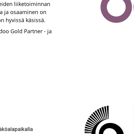
iden liiketoiminnan
ta ja osaaminen on
on hyvissä käsissä.
o Gold Partner - ja
näköalapaikalla