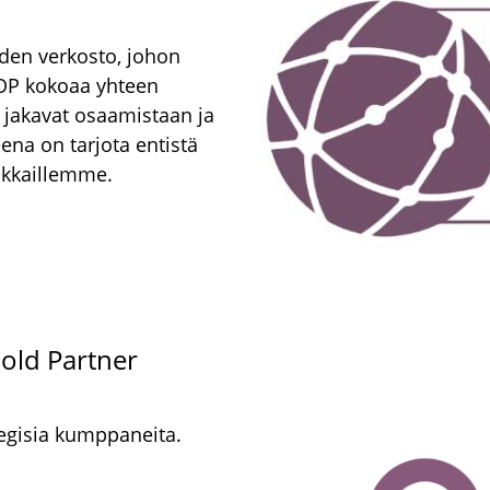
den verkosto, johon
OP kokoaa yhteen
 jakavat osaamistaan ja
ena on tarjota entistä
akkaillemme.
old Partner
egisia kumppaneita.