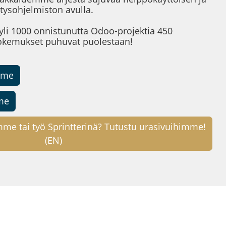
tysohjelmiston avulla.
yli 1000 onnistunutta Odoo-projektia 450
okemukset puhuvat puolestaan!
mme
mme
mme tai työ Sprintterinä? Tutustu urasivuihimme!
(EN)