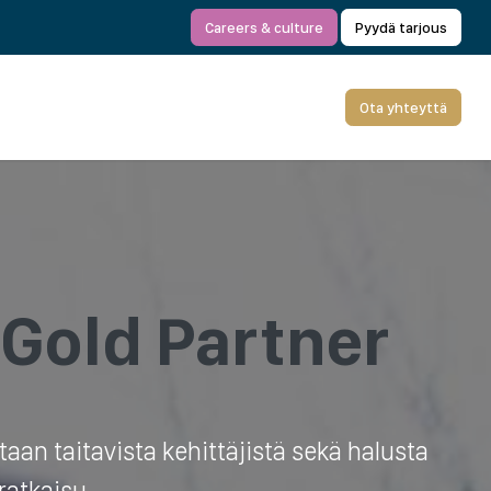
Careers & culture
Pyydä tarjous
Ota yhteyttä
Gold Part­ner
an taitavista kehittäjistä sekä halusta
ratkaisu.