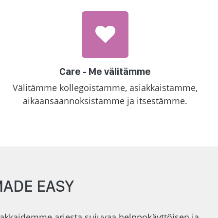
Care - Me välitämme
Välitämme kollegoistamme, asiakkaistamme,
aikaansaannoksistamme ja itsestämme.
 MADE EASY
akkaidemme arjesta sujuvaa helppokäyttöisen ja