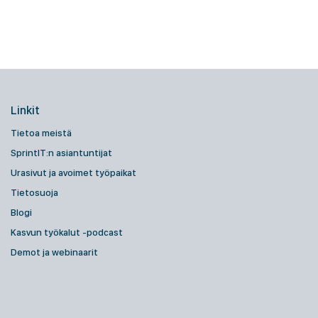
Linkit
Tietoa meistä
SprintIT:n asiantuntijat
Urasivut ja avoimet työpaikat
Tietosuoja
Blogi
Kasvun työkalut -podcast
Demot ja webinaarit