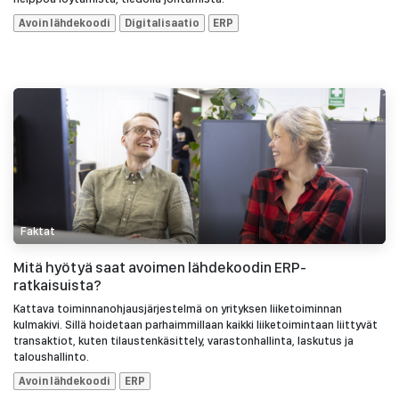
Avoin lähdekoodi
Digitalisaatio
ERP
Faktat
Mitä hyötyä saat avoimen lähdekoodin ERP-
ratkaisuista?
Kattava toiminnanohjausjärjestelmä on yrityksen liiketoiminnan
kulmakivi. Sillä hoidetaan parhaimmillaan kaikki liiketoimintaan liittyvät
transaktiot, kuten tilaustenkäsittely, varastonhallinta, laskutus ja
taloushallinto.
Avoin lähdekoodi
ERP