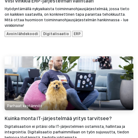
Viisi vinkkiä ERP-järjestelmän valintaan
Hyödyntämällä nykyaikaista toiminnanohjausjärjestelmää, jossa tieto
on kaikkien saatavilla, on konkreettinen tapa parantaa tehokkuutta.
Mitä ottaa huomioon toiminnanohjausjärjestelmän hankinnassa - lue
vinkkimme!
Avoin lähdekoodi
Digitalisaatio
ERP
Parhaat käytännöt
Kuinka monta IT-järjestelmää yritys tarvitsee?
Digitalisaation ei pitäisi olla IT-järjestelmien ostamista, hallintaa ja
integrointia. Digitalisaatio parhaimmillaan on työn sujuvuutta, tiedon
helppoa löytämistä, tiedolla johtamista.