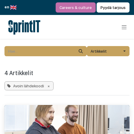
Siirry sisältöön
en
Careers & culture
Pyydä tarjous
Artikkelit
4 Artikkelit
Avoin lähdekoodi
×