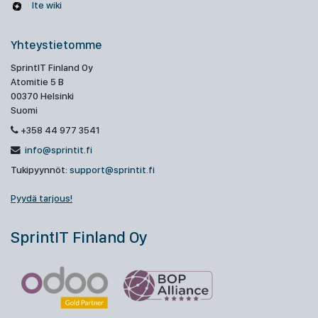
Ite wiki
Yhteystietomme
SprintIT Finland Oy
Atomitie 5 B
00370 Helsinki
Suomi
+358 44 977 3541
info@sprintit.fi
Tukipyynnöt:
support@sprintit.fi
Pyydä tarjous!
SprintIT Finland Oy