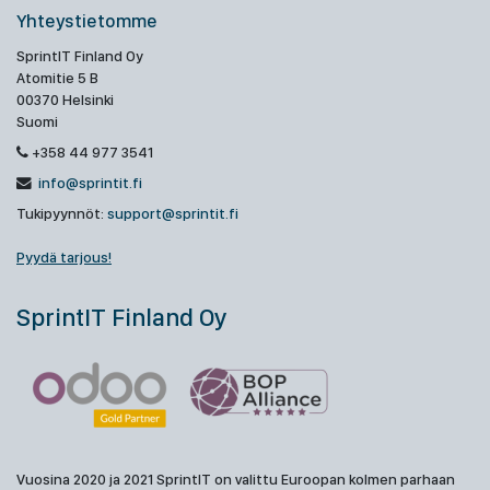
Yhteystietomme
SprintIT Finland Oy
Atomitie 5 B
00370 Helsinki
Suomi
+358 44 977 3541
info@sprintit.fi
Tukipyynnöt:
support@sprintit.fi
Pyydä tarjous!
SprintIT Finland Oy
Vuosina 2020 ja 2021 SprintIT on valittu Euroopan kolmen parhaan