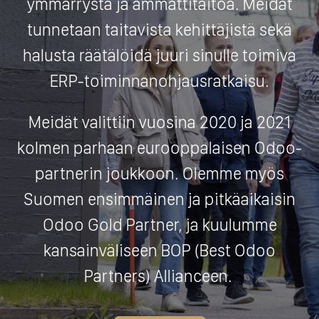
ymmärrystä ja ammattitaitoa. Meidät
tunnetaan taitavista kehittäjistä sekä
halusta räätälöidä juuri sinulle toimiva
ERP-toiminnanohjausratkaisu.
Meidät valittiin vuosina 2020 ja 2021
kolmen parhaan eurooppalaisen Odoo-
partnerin joukkoon. Olemme myös
Suomen ensimmäinen ja pitkäaikaisin
Odoo Gold Partner, ja kuulumme
kansainväliseen BOP (Best Odoo
Partners) Allianceen.