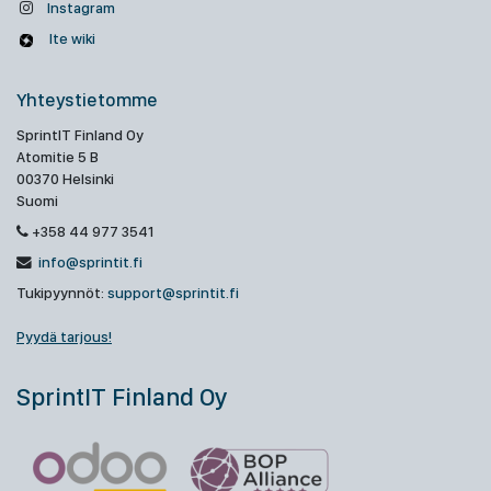
Instagram
Ite wiki
Yhteystietomme
SprintIT Finland Oy
Atomitie 5 B
00370 Helsinki
Suomi
+358 44 977 3541
info@sprintit.fi
Tukipyynnöt:
support@sprintit.fi
Pyydä tarjous!
SprintIT Finland Oy