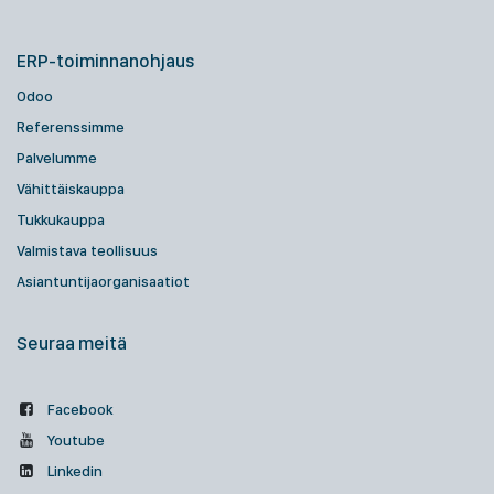
ERP-toiminnanohjaus
Odoo
Referenssimme
Palvelumme
Vähittäiskauppa
Tukkukauppa
Valmistava teollisuus
Asiantuntijaorganisaatiot
Seuraa meitä
Facebook
Youtube
Linkedin