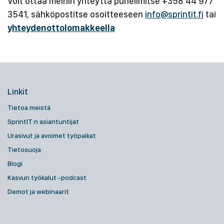
Voit ottaa meihin yhteyttä puhelimitse +358 44 977
3541, sähköpostitse osoitteeseen
info@sprintit.fi
tai
yhteydenottolomakkeella
Linkit
Tietoa meistä
SprintIT:n asiantuntijat
Urasivut ja avoimet työpaikat
Tietosuoja
Blogi
Kasvun työkalut -podcast
Demot ja webinaarit