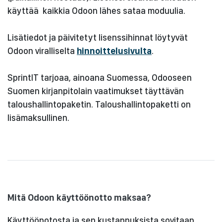
käyttää kaikkia Odoon lähes sataa moduulia.
Lisätiedot ja päivitetyt lisenssihinnat löytyvät
Odoon viralliselta
hinnoittelusivulta
.
SprintIT tarjoaa, ainoana Suomessa, Odooseen
Suomen kirjanpitolain vaatimukset täyttävän
taloushallintopaketin. Taloushallintopaketti on
lisämaksullinen.
Mitä Odoon käyttöönotto maksaa?
Käyttöönotosta ja sen kustannuksista sovitaan