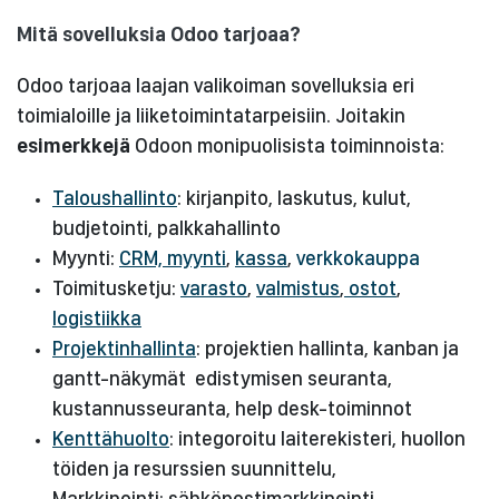
Mitä sovelluksia Odoo tarjoaa?
Odoo tarjoaa laajan valikoiman sovelluksia eri
toimialoille ja liiketoimintatarpeisiin. Joitakin
esimerkkejä
Odoon monipuolisista toiminnoista:
Taloushallinto
: kirjanpito, laskutus, kulut,
budjetointi, palkkahallinto
Myynti:
CRM, myynti
,
kassa
,
verkkokauppa
Toimitusketju:
varasto
,
valmistus
,
ostot
,
logistiikka
Projektinhallinta
: projektien hallinta, kanban ja
gantt-näkymät edistymisen seuranta,
kustannusseuranta, help desk-toiminnot
Kenttähuolto
: integoroitu laiterekisteri, huollon
töiden ja resurssien suunnittelu,
Markkinointi: sähköpostimarkkinointi,