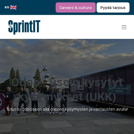
Siirry sisältöön
en
Careers & culture
Pyydä tarjous
Odoo - usein ky­sy­tyt
ky­sy­myk­set (UKK)
Tutustu Odooseen alla olevien kysymysten ja vastausten avulla!