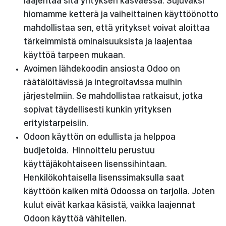
laajentaa sitä yrityksen kasvaessa. Sujuvaksi
hiomamme ketterä ja vaiheittainen käyttöönotto
mahdollistaa sen, että yritykset voivat aloittaa
tärkeimmistä ominaisuuksista ja laajentaa
käyttöä tarpeen mukaan.
Avoimen lähdekoodin ansiosta Odoo on
räätälöitävissä ja integroitavissa muihin
järjestelmiin. Se mahdollistaa ratkaisut, jotka
sopivat täydellisesti kunkin yrityksen
erityistarpeisiin.
Odoon käyttön on edullista ja helppoa
budjetoida. Hinnoittelu perustuu
käyttäjäkohtaiseen lisenssihintaan.
Henkilökohtaisella lisenssimaksulla saat
käyttöön kaiken mitä Odoossa on tarjolla. Joten
kulut eivät karkaa käsistä, vaikka laajennat
Odoon käyttöä vähitellen.