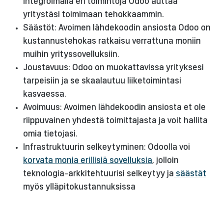
integroimalla eri toimintoja Odoo auttaa
yritystäsi toimimaan tehokkaammin.
Säästöt: Avoimen lähdekoodin ansiosta Odoo on
kustannustehokas ratkaisu verrattuna moniin
muihin yrityssovelluksiin.
Joustavuus: Odoo on muokattavissa yrityksesi
tarpeisiin ja se skaalautuu liiketoimintasi
kasvaessa.
Avoimuus: Avoimen lähdekoodin ansiosta et ole
riippuvainen yhdestä toimittajasta ja voit hallita
omia tietojasi.
Infrastruktuurin selkeytyminen: Odoolla voi
korvata monia erillisiä sovelluksia
, jolloin
teknologia-arkkitehtuurisi selkeytyy ja
säästät
myös ylläpitokustannuksissa