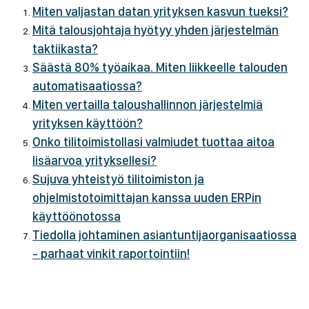
Miten valjastan datan yrityksen kasvun tueksi?
Mitä talousjohtaja hyötyy yhden järjestelmän
taktiikasta?
Säästä 80% työaikaa. Miten liikkeelle talouden
automatisaatiossa?
Miten vertailla taloushallinnon järjestelmiä
yrityksen käyttöön?
Onko tilitoimistollasi valmiudet tuottaa aitoa
lisäarvoa yrityksellesi?
Sujuva yhteistyö tilitoimiston ja
ohjelmistotoimittajan kanssa uuden ERPin
käyttöönotossa
Tiedolla johtaminen asiantuntijaorganisaatiossa
- parhaat vinkit raportointiin!