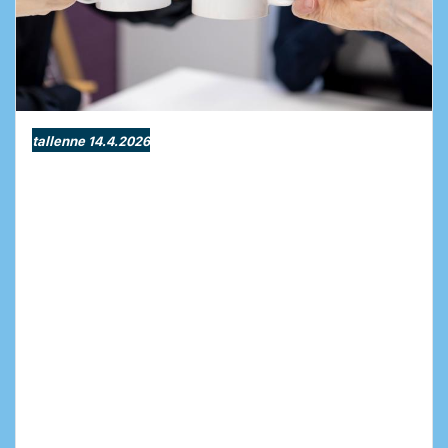
tallenne 14.4.2026
Näin onnistut tilinpäätöksessä
Odoo 19:llä!
Hyödynnä automaatiota ja tarkistuslistoja.
Onko tilinpäätös teilläkin se vuoden stressaavin
aika? Mietitkö, voisiko prosessin hoitaa
sujuvammin, ilman ylitöitä ja manuaalista
vääntöä?
Webinaarissa näytämme, miten Odoo 19 ja