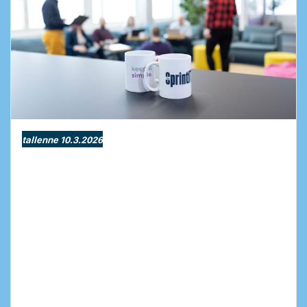
tallenne 10.3.2026
Taloushallinto saumattomaksi
osaksi liiketoimintaa
Ota kaikki tehot irti Odoosta!
Pyöritätkö liiketoimintaa jo Odoossa, mutta
kirjanpito laahaa perässä erillisessä
järjestelmässä? Vai etsitkö vasta sitä yhtä ja
oikeaa ratkaisua, joka yhdistäisi kaiken