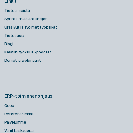
Linkit
Tietoa meistä
SprintIT:n asiantuntijat
Urasivut ja avoimet työpaikat
Tietosuoja
Blogi
Kasvun työkalut -podcast
Demot ja webinaarit
ERP-toiminnanohjaus
Odoo
Referenssimme
Palvelumme
Vähittäiskauppa