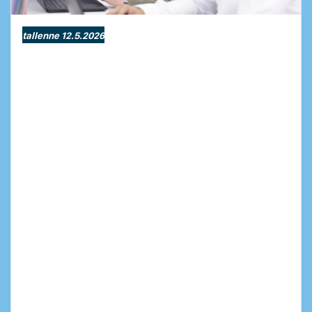
tallenne 12.5.2026
Palkanlaskenta osaksi Odoon
ERPiä
Eroon manuaalisesta työstä.
Onko palkanlaskenta yrityksessäsi hidasta tai
monimutkaista? Siirrätkö edelleen tietoja
manuaalisesti järjestelmien välillä?
Tiesitkö, että voit hoitaa koko palkanlaskennan
ja maksatuksen suoraan Odoossa? Kun
palkanlaskenta on saumaton osa Odoon muita
liiketoimintaprosesseja, tieto pysyy keskitetysti
yhdessä paikassa ja on aina ajan tasalla, ilman
virheherkkiä manuaalisia välivaiheita.