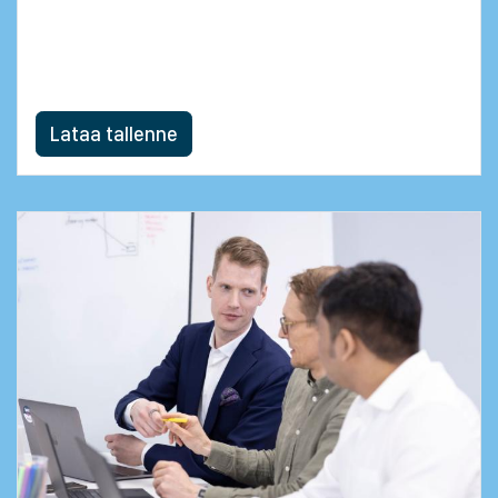
SprintIT:n Odoo-taloushallinnon
laajennuspaketti tekevät tilinpäätöksestä
hallittavan ja läpinäkyvän.
Lataa tallenne