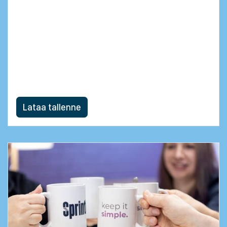
myynnistä tilinpäätökseen?
Manuaalinen tietojen siirtely, raporttien
odottelu sekä integraatioiden jatkuva ylläpito
ovat monelle taloushallinnon ammattilaiselle
arkipäivää. Sen ei kuitenkaan tarvitse olla.
Lataa tallenne