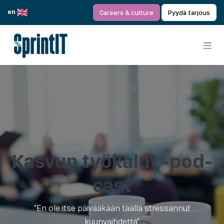
Siirry sisältöön
en
Careers & culture
Pyydä tarjous
Kas­vun työ­ka­lut -pod­
cast
"En ole itse päivääkään täällä stressannut
kuunvaihdetta"