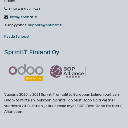
Suomi
+358 44 977 3541
info@sprintit.fi
Tukipyynnöt:
support@sprintit.fi
Pyydä tarjous!
SprintIT Finland Oy
Vuosina 2020 ja 2021 SprintIT on valittu Euroopan kolmen parhaan
Odoo-toimittajan joukkoon. SprintIT on ollut Odoo Gold Partner
vuodesta 2018 lähtien, ja kuulumme myös BOP (Best Odoo Partners)
Allianceen.