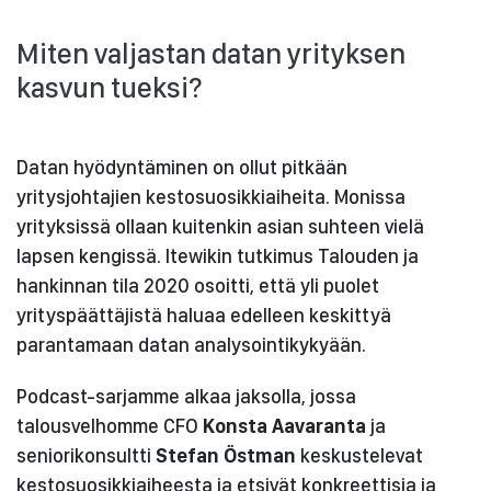
Miten valjastan datan yrityksen
kasvun tueksi?
Datan hyödyntäminen on ollut pitkään
yritysjohtajien kestosuosikkiaiheita. Monissa
yrityksissä ollaan kuitenkin asian suhteen vielä
lapsen kengissä. Itewikin tutkimus Talouden ja
hankinnan tila 2020 osoitti, että yli puolet
yrityspäättäjistä haluaa edelleen keskittyä
parantamaan datan analysointikykyään.
Podcast-sarjamme alkaa jaksolla, jossa
talousvelhomme CFO
Konsta Aavaranta
ja
seniorikonsultti
Stefan Östman
keskustelevat
kestosuosikkiaiheesta ja etsivät konkreettisia ja