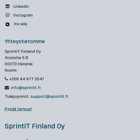
Linkedin
Instagram
Ite wiki
Yhteystietomme
SprintIT Finland Oy
Atomitie 5 B
00370 Helsinki
Suomi
+358 44 977 3541
info@sprintit.fi
Tukipyynnöt:
support@sprintit.fi
Pyydä tarjous!
SprintIT Finland Oy