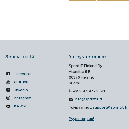
Seuraa meitä
Yhteystietomme
SprintIT Finland Oy
Atomitie 5 B
Facebook
00370 Helsinki
Youtube
Suomi
Linkedin
+358 44 977 3541
Instagram
info@sprintit.fi
Ite wiki
Tukipyynnöt:
support@sprintit.fi
Pyydä tarjous!