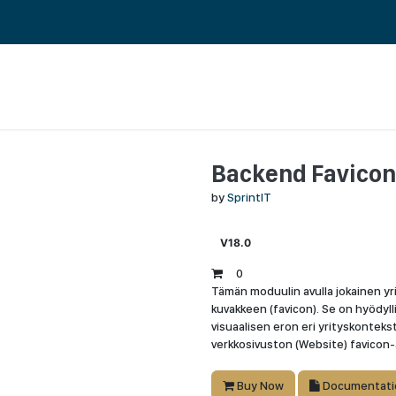
 ERP TOIMINNANOHJAUS
REFERENSSIT
BLOGI
MEILLE TÖIHIN
Backend Favicon
by
SprintIT
V18.0
0
Tämän moduulin avulla jokainen yr
kuvakkeen (favicon). Se on hyödyll
visuaalisen eron eri yrityskonteksti
verkkosivuston (Website) favicon-
Buy Now
Documentati