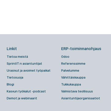
Linkit
ERP-toiminnanohjaus
Tietoa meistä
Odoo
SprintIT:n asiantuntijat
Referenssimme
Urasivut ja avoimet työpaikat
Palvelumme
Tietosuoja
Vähittäiskauppa
Blogi
Tukkukauppa
Kasvun työkalut -podcast
Valmistava teollisuus
Demot ja webinaarit
Asiantuntijaorganisaatiot