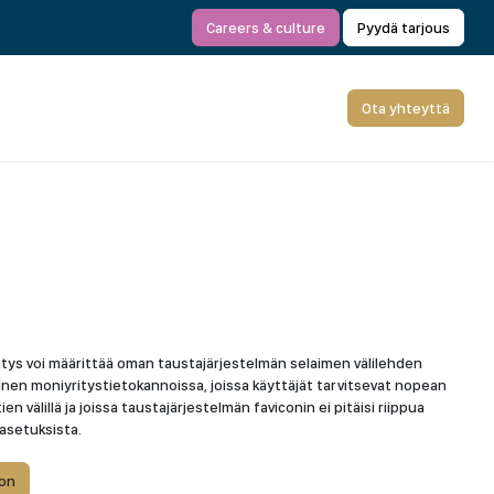
Careers & culture
Pyydä tarjous
Ota yhteyttä
itys voi määrittää oman taustajärjestelmän selaimen välilehden
inen moniyritystietokannoissa, joissa käyttäjät tarvitsevat nopean
en välillä ja joissa taustajärjestelmän faviconin ei pitäisi riippua
asetuksista.
on