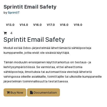
Sprintit Email Safety
by
SprintIT
V13.0
V14.0
V16.0
V17.0
V18.0
V19.0
4
Sprintit Email Safety
Moduli estää Odoo-järjestelmää lähettämästä sähköposteja
kumppaneille, jotka eivät ole sisäisiä käyttäjiä.
Tämän moduulin ensisijainen käyttötarkoitus on testaus- ja
kehitysympäristöissä. Se varmistaa, ettei aiheettomia
sähköposteja, ilmoituksia tai automaattisia viestejä lähetetä
vahingossa oikeille asiakkaille, toimittajille tai ulkoisille kumppaneille
järjestelmän toiminnallisuutta testattaessa.
Buy Now
Documentation