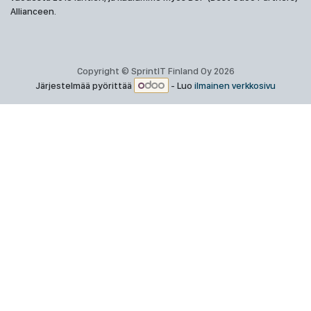
Allianceen.
Copyright © SprintIT Finland Oy 2026
Järjestelmää pyörittää
- Luo
ilmainen verkkosivu