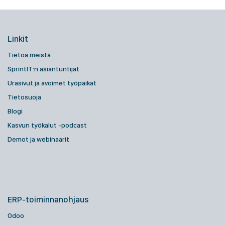
Linkit
Tietoa meistä
SprintIT:n asiantuntijat
Urasivut ja avoimet työpaikat
Tietosuoja
Blogi
Kasvun työkalut -podcast
Demot ja webinaarit
ERP-toiminnanohjaus
Odoo