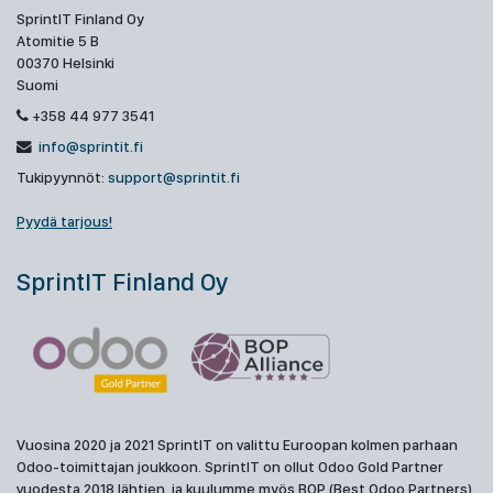
SprintIT Finland Oy
Atomitie 5 B
00370 Helsinki
Suomi
+358 44 977 3541
info@sprintit.fi
Tukipyynnöt:
support@sprintit.fi
Pyydä tarjous!
SprintIT Finland Oy
Vuosina 2020 ja 2021 SprintIT on valittu Euroopan kolmen parhaan
Odoo-toimittajan joukkoon. SprintIT on ollut Odoo Gold Partner
vuodesta 2018 lähtien, ja kuulumme myös BOP (Best Odoo Partners)