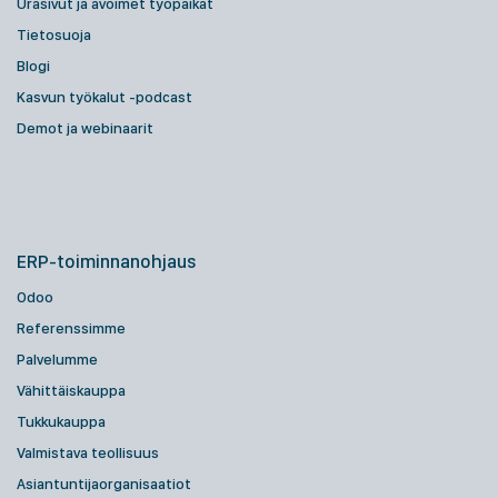
Urasivut ja avoimet työpaikat
Tietosuoja
Blogi
Kasvun työkalut -podcast
Demot ja webinaarit
ERP-toiminnanohjaus
Odoo
Referenssimme
Palvelumme
Vähittäiskauppa
Tukkukauppa
Valmistava teollisuus
Asiantuntijaorganisaatiot