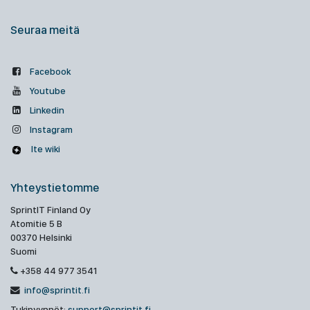
Seuraa meitä
Facebook
Youtube
Linkedin
Instagram
Ite wiki
Yhteystietomme
SprintIT Finland Oy
Atomitie 5 B
00370 Helsinki
Suomi
+358 44 977 3541
info@sprintit.fi
Tukipyynnöt:
support@sprintit.fi