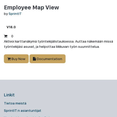
Employee Map View
by
SprintIT
V18.0
0
Aktivoi karttanäkymä työntekijälistauksessa. Auttaa näkemään missä
työntekijäsi asuvat, ja helpottaa liikkuvan työn suunnittelua.
Buy Now
Documentation
Linkit
Tietoa meistä
SprintIT:n asiantuntijat