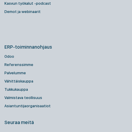
Kasvun työkalut -podcast
Demot ja webinaarit
ERP-toiminnanohjaus
Odoo
Referenssimme
Palvelumme
Vähittäiskauppa
Tukkukauppa
Valmistava teollisuus
Asiantuntijaorganisaatiot
Seuraa meitä