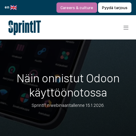
Siirry sisältöön
en
Careers & culture
Pyydä tarjous
Näin onnistut Odoon
käyttöönotossa
SprintIT:n webinaaritallenne 15.1.2026.