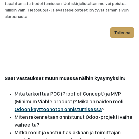
tapahtumista tiedottamiseen. Uutiskirjelistaltamme voi poistua
milloin vain. Tietosuoja- ja evästeselosteet löytyvät tämän sivun
alareunasta.
Tallenna
​Saat vastaukset muun muassa näihin kysymyksiin:
Mitä tarkoittaa POC (Proof of Concept) ja MVP
(Minimum Viable product)? Mikä on näiden rooli
Odoon käyttöönoton onnistumisessa
?
Miten rakennetaan onnistunut Odoo-projekti vaihe
vaiheelta?
Mitkä roolit ja vastuut asiakkaan ja toimittajan