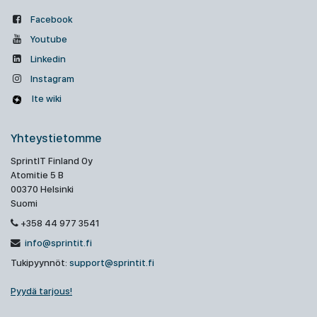
Facebook
Youtube
Linkedin
Instagram
Ite wiki
Yhteystietomme
SprintIT Finland Oy
Atomitie 5 B
00370 Helsinki
Suomi
+358 44 977 3541
info@sprintit.fi
Tukipyynnöt:
support@sprintit.fi
Pyydä tarjous!