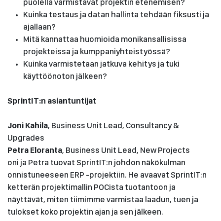
puolella varmistavat projektin etenemisen?
Kuinka testaus ja datan hallinta tehdään fiksusti ja
ajallaan?
Mitä kannattaa huomioida monikansallisissa
projekteissa ja kumppaniyhteistyössä?
Kuinka varmistetaan jatkuva kehitys ja tuki
käyttöönoton jälkeen?
SprintIT:n asiantuntijat
Joni Kahila
, Business Unit Lead, Consultancy &
Upgrades
Petra Eloranta
, Business Unit Lead, New Projects
oni ja Petra tuovat SprintIT:n johdon näkökulman
onnistuneeseen ERP -projektiin. He avaavat SprintIT:n
ketterän projektimallin POCista tuotantoon ja
näyttävät, miten tiimimme varmistaa laadun, tuen ja
tulokset koko projektin ajan ja sen jälkeen.