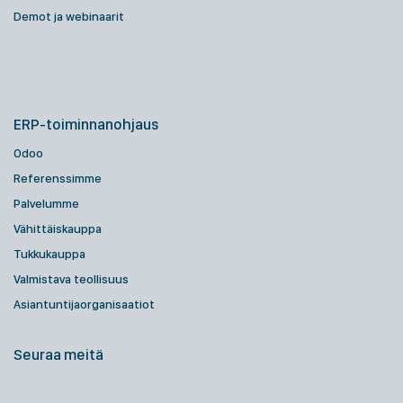
Demot ja webinaarit
ERP-toiminnanohjaus
Odoo
Referenssimme
Palvelumme
Vähittäiskauppa
Tukkukauppa
Valmistava teollisuus
Asiantuntijaorganisaatiot
Seuraa meitä