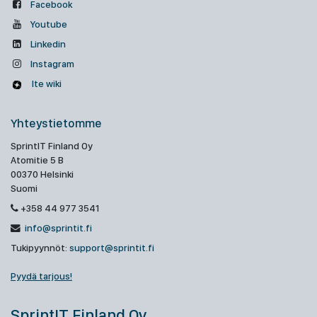
Facebook
Youtube
Linkedin
Instagram
Ite wiki
Yhteystietomme
SprintIT Finland Oy
Atomitie 5 B
00370 Helsinki
Suomi
+358 44 977 3541
info@sprintit.fi
Tukipyynnöt:
support@sprintit.fi
Pyydä tarjous!
SprintIT Finland Oy