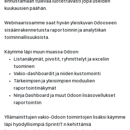
ennustamaan tulevaa luotettavasti jopa useiden
kuukausien päähän.
Webinaarissamme saat hyvän yleiskuvan Odooseen
sisäänrakennetuista raportoinnin ja analytiikan
toiminnallisuuksista.
Käymme läpi muun muassa Odoon:
Listanäkymät, pivotit, ryhmittelyt ja exceliin
tuominen
Vakio-dashboardit ja niiden kustomointi
Tärkeimpien ja yleisimpien moduulien
raportointinäkymät
Ninja Dashboard ja muut Odoon lisäsovellukset
raportointiin
Yllämainittujen vakio-Odoon toimintojen lisäksi käymme
läpi hyödyllisimpiä SprintIT:n kehittämiä