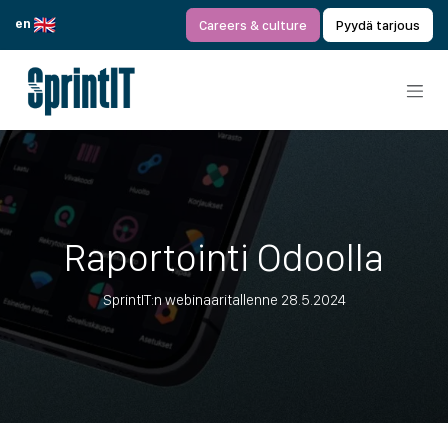
Siirry sisältöön
en
Careers & culture
Pyydä tarjous
Raportointi Odoolla
SprintIT:n webinaaritallenne 28.5.2024