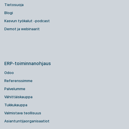
Tietosuoja
Blogi
Kasvun työkalut -podcast
Demot ja webinaarit
ERP-toiminnanohjaus
Odoo
Referenssimme
Palvelumme
Vähittäiskauppa
Tukkukauppa
Valmistava teollisuus
Asiantuntijaorganisaatiot