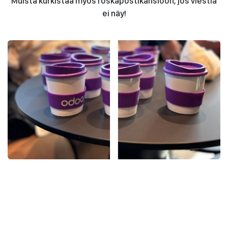
Muista kurkistaa myös roskapostikansioon, jos viestiä
ei näy!