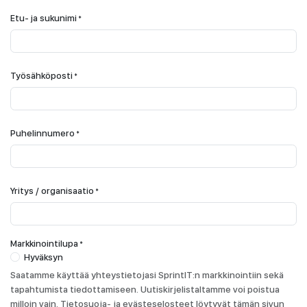
Etu- ja sukunimi
*
Työsähköposti
*
Puhelinnumero
*
Yritys / organisaatio
*
Markkinointilupa
*
Hyväksyn
Saatamme käyttää yhteystietojasi SprintIT:n markkinointiin sekä
tapahtumista tiedottamiseen. Uutiskirjelistaltamme voi poistua
milloin vain. Tietosuoja- ja evästeselosteet löytyvät tämän sivun