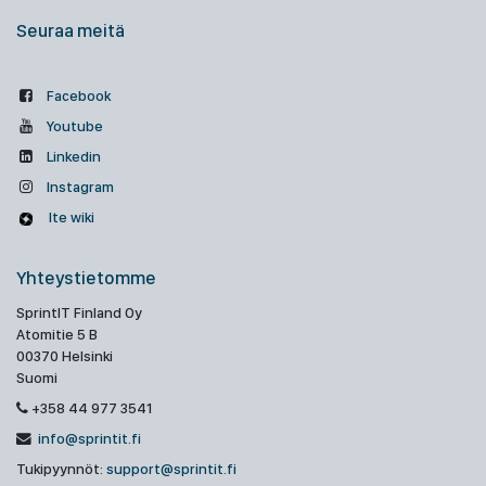
Seuraa meitä
Facebook
Youtube
Linkedin
Instagram
Ite wiki
Yhteystietomme
SprintIT Finland Oy
Atomitie 5 B
00370 Helsinki
Suomi
+358 44 977 3541
info@sprintit.fi
Tukipyynnöt:
support@sprintit.fi