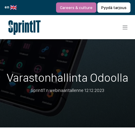
Siirry sisältöön
en
Careers & culture
Pyydä tarjous
Varastonhallinta Odoolla
SprintIT:n webinaaritallenne 12.12.2023