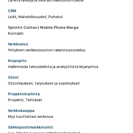
Lähetä laskuja ja seuraa maksusuorituksia
CRM
Liidit, Mahdollisuudet, Puhelut
Sprintit Contact Mobile Phone Merge
Kontakti
Verkkosivu
Yrityksen verkkosivuston rakennussovellus
Kirjanpito
Hallinnoida taloudellista ja analyyttistä kirjanpitoa
Ostot
Ostotilaukset, tarjoukset ja sopimukset
Projektinhallinta
Projektit, Tehtävät
Verkkokauppa
Myy tuotteitasi verkossa
Sähköpostimarkkinointi