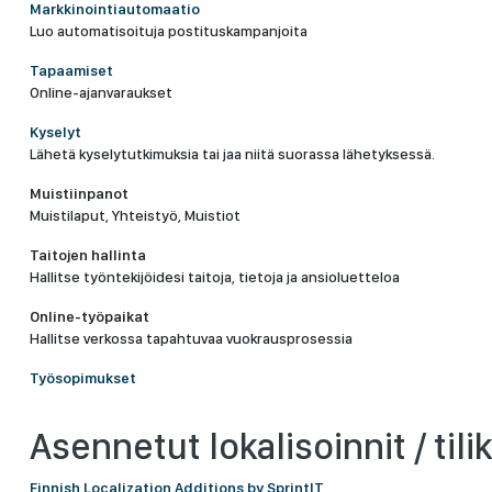
Markkinointiautomaatio
Luo automatisoituja postituskampanjoita
Tapaamiset
Online-ajanvaraukset
Kyselyt
Lähetä kyselytutkimuksia tai jaa niitä suorassa lähetyksessä.
Muistiinpanot
Muistilaput, Yhteistyö, Muistiot
Taitojen hallinta
Hallitse työntekijöidesi taitoja, tietoja ja ansioluetteloa
Online-työpaikat
Hallitse verkossa tapahtuvaa vuokrausprosessia
Työsopimukset
Asennetut lokalisoinnit / tili
Finnish Localization Additions by SprintIT