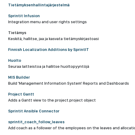
Tietämyksenhallintajärjestelmä
Sprintit Infusion
Integration menu and user rights settings
Tietämys
Keskitä, hallitse, jaa ja kasvata tietämyskirjastoasi
Finnish Localization Additions by SprintIT
Huolto
Seuraa laitteistoa ja hallitse huoltopyyntöjä
MIS Builder
Build 'Management Information System' Reports and Dashboards
Project Gantt
Adds a Gantt view to the project.project object
Sprintit Ansible Connector
sprintit_coach_follow_leaves
Add coach as a follower of the employees on the leaves and allocati