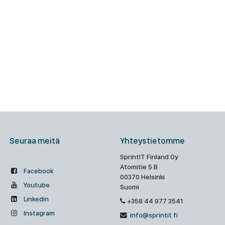
Seuraa meitä
Yhteystietomme
SprintIT Finland Oy
Atomitie 5 B
Facebook
00370 Helsinki
Youtube
Suomi
Linkedin
+358 44 977 3541
Instagram
info@sprintit.fi