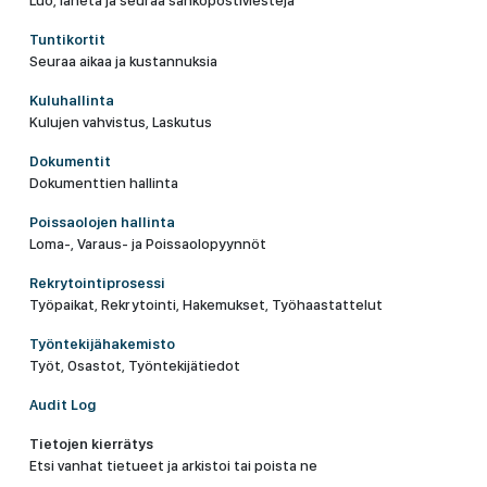
Luo, lähetä ja seuraa sähköpostiviestejä
Tuntikortit
Seuraa aikaa ja kustannuksia
Kuluhallinta
Kulujen vahvistus, Laskutus
Dokumentit
Dokumenttien hallinta
Poissaolojen hallinta
Loma-, Varaus- ja Poissaolopyynnöt
Rekrytointiprosessi
Työpaikat, Rekrytointi, Hakemukset, Työhaastattelut
Työntekijähakemisto
Työt, Osastot, Työntekijätiedot
Audit Log
Tietojen kierrätys
Etsi vanhat tietueet ja arkistoi tai poista ne