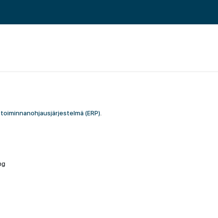
 ERP TOIMINNANOHJAUS
REFERENSSIT
BLOGI
MEILLE TÖIHIN
toiminnanohjausjärjestelmä (ERP)
.
ng