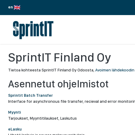
Siirry sisältöön
en
PALVELUMME
TOIMIALAT
ODOO
SprintIT Finland Oy
Tietoa kohteesta SprintIT Finland Oy Odoosta,
Avoimen lähdekoodin 
Asennetut ohjelmistot
Sprintit Batch Transfer
Interface for asynchronous file transfer, recieval and error monitori
Myynti
Tarjoukset, Myyntitilaukset, Laskutus
eLasku