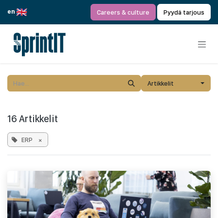
Siirry sisältöön
en
Careers & culture
Pyydä tarjous
Artikkelit
16 Artikkelit
ERP
×