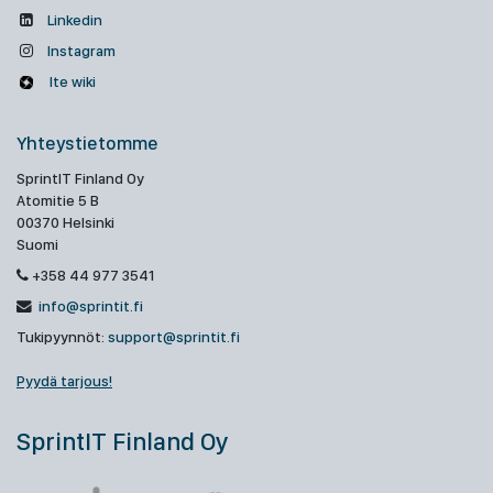
Linkedin
Instagram
Ite wiki
Yhteystietomme
SprintIT Finland Oy
Atomitie 5 B
00370 Helsinki
Suomi
+358 44 977 3541
info@sprintit.fi
Tukipyynnöt:
support@sprintit.fi
Pyydä tarjous!
SprintIT Finland Oy