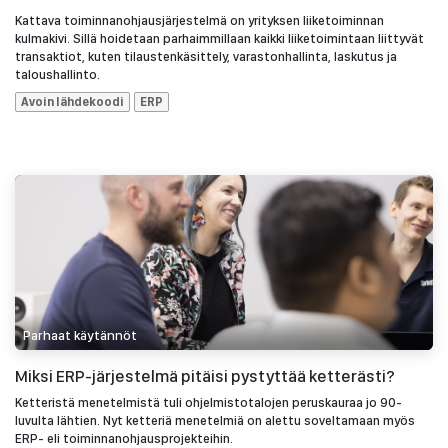
Kattava toiminnanohjausjärjestelmä on yrityksen liiketoiminnan
kulmakivi. Sillä hoidetaan parhaimmillaan kaikki liiketoimintaan liittyvät
transaktiot, kuten tilaustenkäsittely, varastonhallinta, laskutus ja
taloushallinto.
Avoin lähdekoodi
ERP
Parhaat käytännöt
Miksi ERP-järjestelmä pitäisi pystyttää ketterästi?
Ketteristä menetelmistä tuli ohjelmistotalojen peruskauraa jo 90-
luvulta lähtien. Nyt ketteriä menetelmiä on alettu soveltamaan myös
ERP- eli toiminnanohjausprojekteihin.