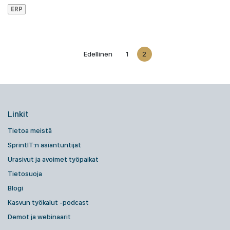
ERP
Edellinen
1
2
Linkit
Tietoa meistä
SprintIT:n asiantuntijat
Urasivut ja avoimet työpaikat
Tietosuoja
Blogi
Kasvun työkalut -podcast
Demot ja webinaarit