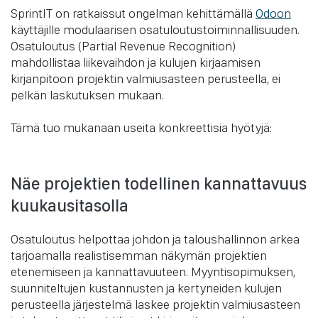
SprintIT on ratkaissut ongelman kehittämällä
Odoon
käyttäjille modulaarisen osatuloutustoiminnallisuuden.
Osatuloutus (Partial Revenue Recognition)
mahdollistaa liikevaihdon ja kulujen kirjaamisen
kirjanpitoon projektin valmiusasteen perusteella, ei
pelkän laskutuksen mukaan.
Tämä tuo mukanaan useita konkreettisia hyötyjä:
Näe projektien todellinen kannattavuus
kuukausitasolla
Osatuloutus helpottaa johdon ja taloushallinnon arkea
tarjoamalla realistisemman näkymän projektien
etenemiseen ja kannattavuuteen. Myyntisopimuksen,
suunniteltujen kustannusten ja kertyneiden kulujen
perusteella järjestelmä laskee projektin valmiusasteen