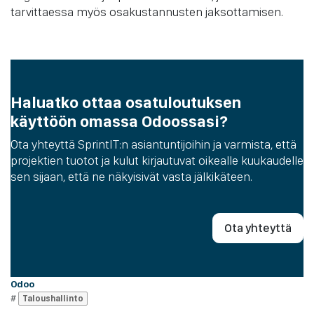
tarvittaessa myös osakustannusten jaksottamisen.
Haluatko ottaa osatuloutuksen
käyttöön omassa Odoossasi?
Ota yhteyttä SprintIT:n asiantuntijoihin ja varmista, että
projektien tuotot ja kulut kirjautuvat oikealle kuukaudelle
sen sijaan, että ne näkyisivät vasta jälkikäteen.
Ota yhteyttä
Odoo
#
Taloushallinto