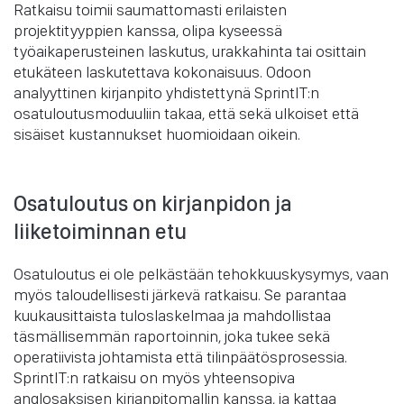
Ratkaisu toimii saumattomasti erilaisten
projektityyppien kanssa, olipa kyseessä
työaikaperusteinen laskutus, urakkahinta tai osittain
etukäteen laskutettava kokonaisuus. Odoon
analyyttinen kirjanpito yhdistettynä SprintIT:n
osatuloutusmoduuliin takaa, että sekä ulkoiset että
sisäiset kustannukset huomioidaan oikein.
Osatuloutus on kirjanpidon ja
liiketoiminnan etu
Osatuloutus ei ole pelkästään tehokkuuskysymys, vaan
myös taloudellisesti järkevä ratkaisu. Se parantaa
kuukausittaista tuloslaskelmaa ja mahdollistaa
täsmällisemmän raportoinnin, joka tukee sekä
operatiivista johtamista että tilinpäätösprosessia.
SprintIT:n ratkaisu on myös yhteensopiva
anglosaksisen kirjanpitomallin kanssa, ja kattaa