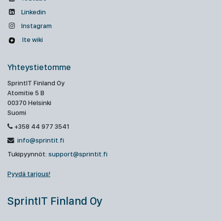
Linkedin
Instagram
Ite wiki
Yhteystietomme
SprintIT Finland Oy
Atomitie 5 B
00370 Helsinki
Suomi
+358 44 977 3541
info@sprintit.fi
Tukipyynnöt:
support@sprintit.fi
Pyydä tarjous!
SprintIT Finland Oy