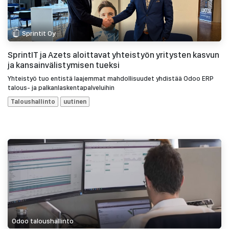
Sprintit Oy
SprintIT ja Azets aloittavat yhteistyön yritysten kasvun
ja kansainvälistymisen tueksi
Yhteistyö tuo entistä laajemmat mahdollisuudet yhdistää Odoo ERP
talous- ja palkanlaskentapalveluihin
Taloushallinto
uutinen
Odoo taloushallinto