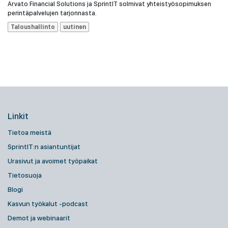
Arvato Financial Solutions ja SprintIT solmivat yhteistyösopimuksen
perintäpalvelujen tarjonnasta.
Taloushallinto
uutinen
Linkit
Tietoa meistä
SprintIT:n asiantuntijat
Urasivut ja avoimet työpaikat
Tietosuoja
Blogi
Kasvun työkalut -podcast
Demot ja webinaarit