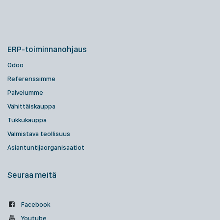
ERP-toiminnanohjaus
Odoo
Referenssimme
Palvelumme
Vähittäiskauppa
Tukkukauppa
Valmistava teollisuus
Asiantuntijaorganisaatiot
Seuraa meitä
Facebook
Youtube