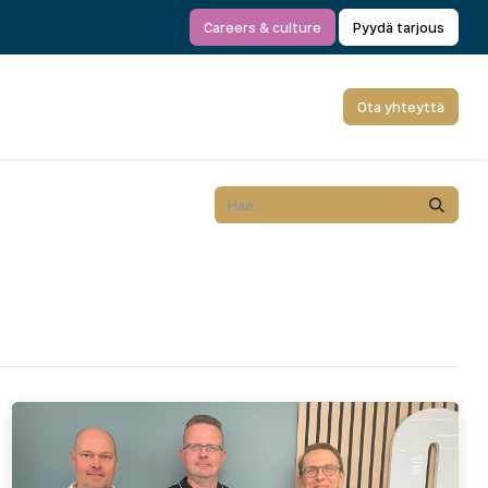
Careers & culture
Pyydä tarjous
Ota yhteyttä