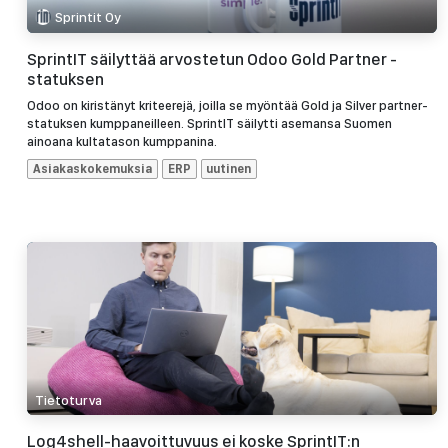
Sprintit Oy
SprintIT säilyttää arvostetun Odoo Gold Partner -
statuksen
Odoo on kiristänyt kriteerejä, joilla se myöntää Gold ja Silver partner-
statuksen kumppaneilleen. SprintIT säilytti asemansa Suomen
ainoana kultatason kumppanina.
Asiakaskokemuksia
ERP
uutinen
Tietoturva
Log4shell-haavoittuvuus ei koske SprintIT:n