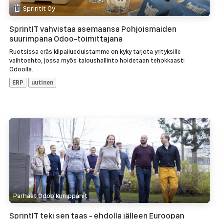
Sprintit Oy
SprintIT vahvistaa asemaansa Pohjoismaiden
suurimpana Odoo-toimittajana
Ruotsissa eräs kilpailueduistamme on kyky tarjota yrityksille
vaihtoehto, jossa myös taloushallinto hoidetaan tehokkaasti
Odoolla.
ERP
uutinen
Parhaat Odoo kumppanit
SprintIT teki sen taas - ehdolla jälleen Euroopan