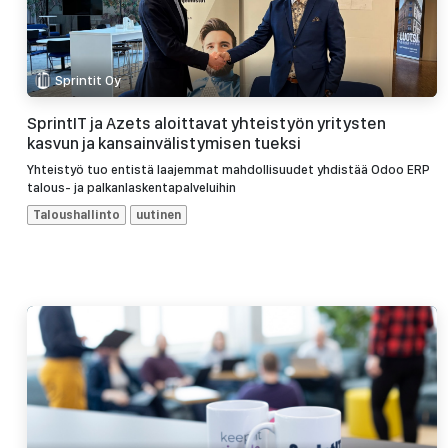
Sprintit Oy
SprintIT ja Azets aloittavat yhteistyön yritysten
kasvun ja kansainvälistymisen tueksi
Yhteistyö tuo entistä laajemmat mahdollisuudet yhdistää Odoo ERP
talous- ja palkanlaskentapalveluihin
Taloushallinto
uutinen