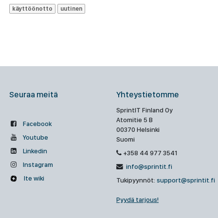
käyttöönotto
uutinen
Seuraa meitä
Yhteystietomme
SprintIT Finland Oy
Atomitie 5 B
Facebook
00370 Helsinki
Youtube
Suomi
Linkedin
+358 44 977 3541
Instagram
info@sprintit.fi
Ite wiki
Tukipyynnöt:
support@sprintit.fi
Pyydä tarjous!