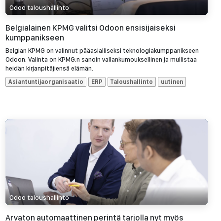
Odoo taloushallinto
Belgialainen KPMG valitsi Odoon ensisijaiseksi
kumppanikseen
Belgian KPMG on valinnut pääasialliseksi teknologiakumppanikseen
Odoon. Valinta on KPMG:n sanoin vallankumouksellinen ja mullistaa
heidän kirjanpitäjiensä elämän.
Asiantuntijaorganisaatio
ERP
Taloushallinto
uutinen
Odoo taloushallinto
Arvaton automaattinen perintä tarjolla nyt myös