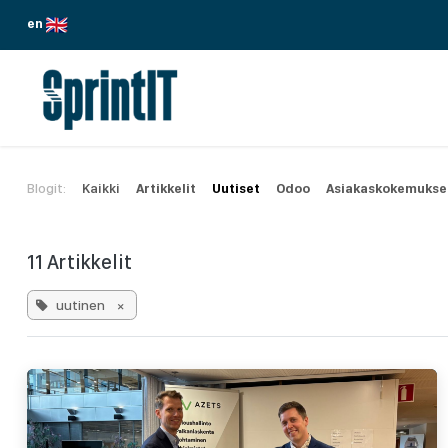
Siirry sisältöön
en
PALVELUMME
TOIMIALAT
ODOO
Blogit:
Kaikki
Artikkelit
Uutiset
Odoo
Asiakaskokemukse
11 Artikkelit
uutinen
×