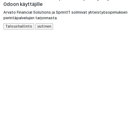
Odoon käyttäjille
Arvato Financial Solutions ja SprintIT solmivat yhteistyösopimuksen
perintäpalvelujen tarjonnasta.
Taloushallinto
uutinen