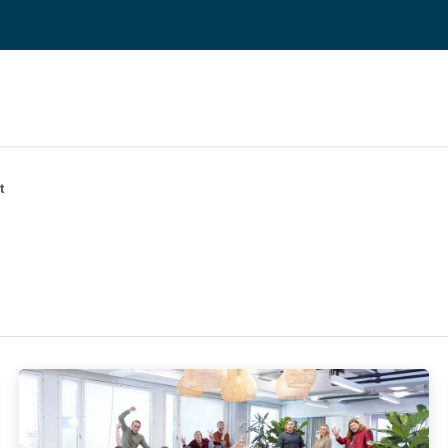
 ERP TOIMINNANOHJAUS
REFERENSSIT
BLOGI
MEILLE TÖIHIN
t