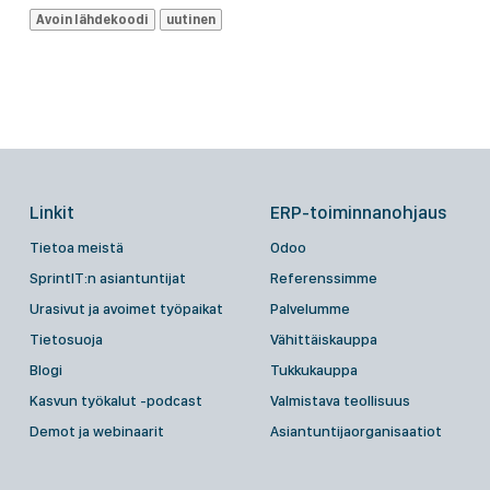
Avoin lähdekoodi
uutinen
Linkit
ERP-toiminnanohjaus
Tietoa meistä
Odoo
SprintIT:n asiantuntijat
Referenssimme
Urasivut ja avoimet työpaikat
Palvelumme
Tietosuoja
Vähittäiskauppa
Blogi
Tukkukauppa
Kasvun työkalut -podcast
Valmistava teollisuus
Demot ja webinaarit
Asiantuntijaorganisaatiot