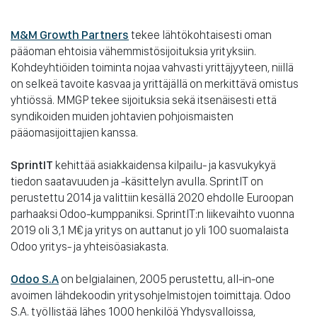
M&M Growth Partners
tekee lähtökohtaisesti oman
pääoman ehtoisia vähemmistösijoituksia yrityksiin.
Kohdeyhtiöiden toiminta nojaa vahvasti yrittäjyyteen, niillä
on selkeä tavoite kasvaa ja yrittäjällä on merkittävä omistus
yhtiössä. MMGP tekee sijoituksia sekä itsenäisesti että
syndikoiden muiden johtavien pohjoismaisten
pääomasijoittajien kanssa.
SprintIT
kehittää asiakkaidensa kilpailu- ja kasvukykyä
tiedon saatavuuden ja -käsittelyn avulla. SprintIT on
perustettu 2014 ja valittiin kesällä 2020 ehdolle Euroopan
parhaaksi Odoo-kumppaniksi. SprintIT:n liikevaihto vuonna
2019 oli 3,1 M€ ja yritys on auttanut jo yli 100 suomalaista
Odoo yritys- ja yhteisöasiakasta.
Odoo S.A
on belgialainen, 2005 perustettu, all-in-one
avoimen lähdekoodin yritysohjelmistojen toimittaja. Odoo
S.A. työllistää lähes 1000 henkilöä Yhdysvalloissa,