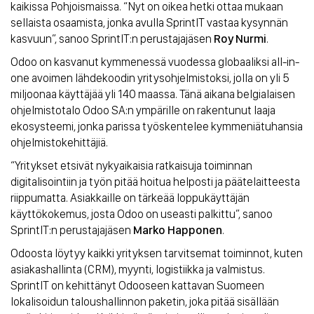
kaikissa Pohjoismaissa. “Nyt on oikea hetki ottaa mukaan
sellaista osaamista, jonka avulla SprintIT vastaa kysynnän
kasvuun”, sanoo SprintIT:n perustajajäsen
Roy Nurmi
.
Odoo on kasvanut kymmenessä vuodessa globaaliksi all-in-
one avoimen lähdekoodin yritysohjelmistoksi, jolla on yli 5
miljoonaa käyttäjää yli 140 maassa. Tänä aikana belgialaisen
ohjelmistotalo Odoo SA:n ympärille on rakentunut laaja
ekosysteemi, jonka parissa työskentelee kymmeniätuhansia
ohjelmistokehittäjiä.
“Yritykset etsivät nykyaikaisia ratkaisuja toiminnan
digitalisointiin ja työn pitää hoitua helposti ja päätelaitteesta
riippumatta. Asiakkaille on tärkeää loppukäyttäjän
käyttökokemus, josta Odoo on useasti palkittu”, sanoo
SprintIT:n perustajajäsen
Marko Happonen
.
Odoosta löytyy kaikki yrityksen tarvitsemat toiminnot, kuten
asiakashallinta (CRM), myynti, logistiikka ja valmistus.
SprintIT on kehittänyt Odooseen kattavan Suomeen
lokalisoidun taloushallinnon paketin, joka pitää sisällään