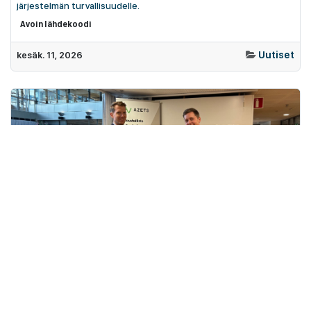
järjestelmän turvallisuudelle.
Avoin lähdekoodi
kesäk. 11, 2026
Uutiset
SprintIT ja Azets aloittavat yhteistyön yritysten kasvun ja
kansainvälistymisen tueksi
Yhteistyö tuo entistä laajemmat mahdollisuudet yhdistää Odoo
ERP talous- ja palkanlaskentapalveluihin
Taloushallinto
uutinen
kesäk. 30, 2025
Uutiset