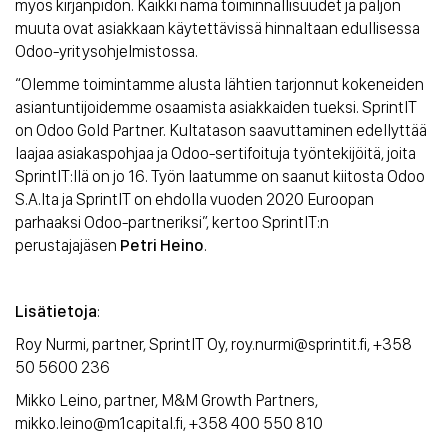
myös kirjanpidon. Kaikki nämä toiminnallisuudet ja paljon
muuta ovat asiakkaan käytettävissä hinnaltaan edullisessa
Odoo-yritysohjelmistossa.
“Olemme toimintamme alusta lähtien tarjonnut kokeneiden
asiantuntijoidemme osaamista asiakkaiden tueksi. SprintIT
on Odoo Gold Partner. Kultatason saavuttaminen edellyttää
laajaa asiakaspohjaa ja Odoo-sertifoituja työntekijöitä, joita
SprintIT:llä on jo 16. Työn laatumme on saanut kiitosta Odoo
S.A.lta ja SprintIT on ehdolla vuoden 2020 Euroopan
parhaaksi Odoo-partneriksi”, kertoo SprintIT:n
perustajajäsen
Petri Heino
.
Lisätietoja
:
Roy Nurmi, partner, SprintIT Oy, roy.nurmi@sprintit.fi, +358
50 5600 236
Mikko Leino, partner, M&M Growth Partners,
mikko.leino@m1capital.fi, +358 400 550 810