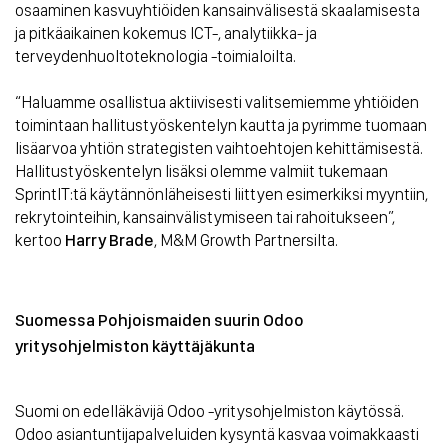
osaaminen kasvuyhtiöiden kansainvälisestä skaalamisesta
ja pitkäaikainen kokemus ICT-, analytiikka- ja
terveydenhuoltoteknologia -toimialoilta.
“Haluamme osallistua aktiivisesti valitsemiemme yhtiöiden
toimintaan hallitustyöskentelyn kautta ja pyrimme tuomaan
lisäarvoa yhtiön strategisten vaihtoehtojen kehittämisestä.
Hallitustyöskentelyn lisäksi olemme valmiit tukemaan
SprintIT:tä käytännönläheisesti liittyen esimerkiksi myyntiin,
rekrytointeihin, kansainvälistymiseen tai rahoitukseen”,
kertoo
Harry Brade
, M&M Growth Partnersilta.
Suomessa Pohjoismaiden suurin Odoo
yritysohjelmiston käyttäjäkunta
Suomi on edelläkävijä Odoo -yritysohjelmiston käytössä.
Odoo asiantuntijapalveluiden kysyntä kasvaa voimakkaasti