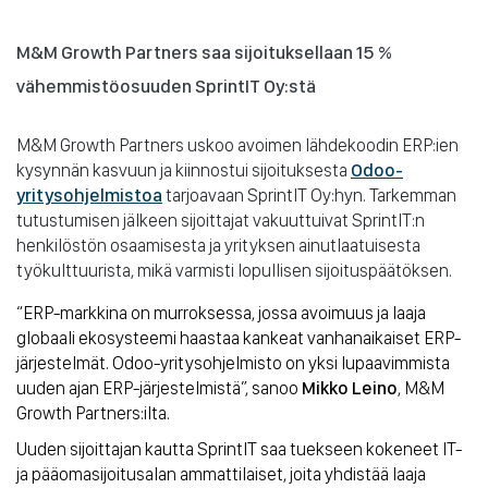
M&M Growth Partners saa sijoituksellaan 15 %
vähemmistöosuuden SprintIT Oy:stä
M&M Growth Partners uskoo avoimen lähdekoodin ERP:ien
kysynnän kasvuun ja kiinnostui sijoituksesta
Odoo-
yritysohjelmistoa
tarjoavaan SprintIT Oy:hyn. Tarkemman
tutustumisen jälkeen sijoittajat vakuuttuivat SprintIT:n
henkilöstön osaamisesta ja yrityksen ainutlaatuisesta
työkulttuurista, mikä varmisti lopullisen sijoituspäätöksen.
“ERP-markkina on murroksessa, jossa avoimuus ja laaja
globaali ekosysteemi haastaa kankeat vanhanaikaiset ERP-
järjestelmät. Odoo-yritysohjelmisto on yksi lupaavimmista
uuden ajan ERP-järjestelmistä”, sanoo
Mikko Leino
,
M&M
Growth Partners:ilta.
Uuden sijoittajan kautta SprintIT saa tuekseen kokeneet IT-
ja pääomasijoitusalan ammattilaiset, joita yhdistää laaja