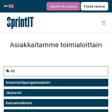
Siirry sisältöön
en
Careers & culture
Pyydä tarjous
Asiakkaitamme toimialoittain
All
Asiantuntijaorganisaatiot
Järjestöt
Kansainvälinen