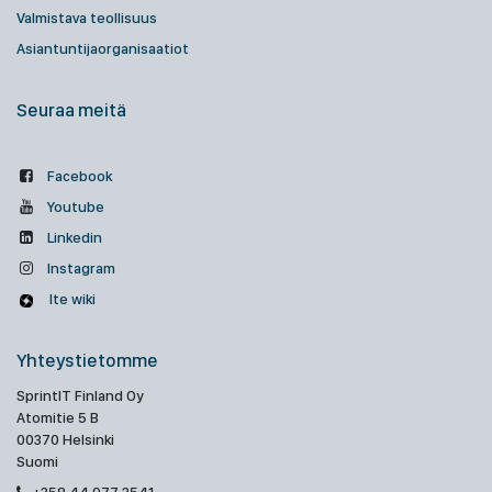
Valmistava teollisuus
Asiantuntijaorganisaatiot
Seuraa meitä
Facebook
Youtube
Linkedin
Instagram
Ite wiki
Yhteystietomme
SprintIT Finland Oy
Atomitie 5 B
00370 Helsinki
Suomi