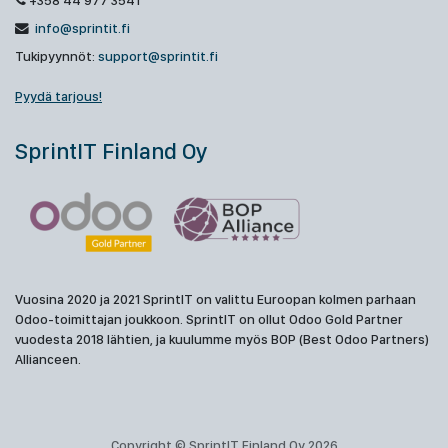
+358 44 977 3541
info@sprintit.fi
Tukipyynnöt:
support@sprintit.fi
Pyydä tarjous!
SprintIT Finland Oy
Vuosina 2020 ja 2021 SprintIT on valittu Euroopan kolmen parhaan
Odoo-toimittajan joukkoon. SprintIT on ollut Odoo Gold Partner
vuodesta 2018 lähtien, ja kuulumme myös BOP (Best Odoo Partners)
Allianceen.
Copyright © SprintIT Finland Oy 2026