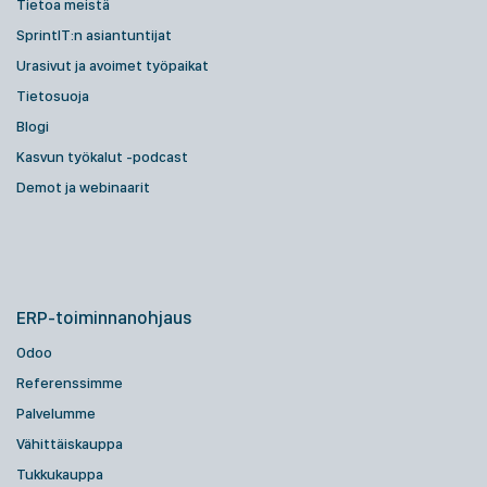
Tietoa meistä
SprintIT:n asiantuntijat
Urasivut ja avoimet työpaikat
Tietosuoja
Blogi
Kasvun työkalut -podcast
Demot ja webinaarit
ERP-toiminnanohjaus
Odoo
Referenssimme
Palvelumme
Vähittäiskauppa
Tukkukauppa