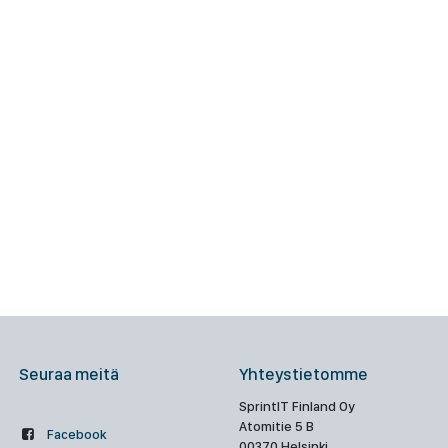
Seuraa meitä
Yhteystietomme
SprintIT Finland Oy
Atomitie 5 B
Facebook
00370 Helsinki