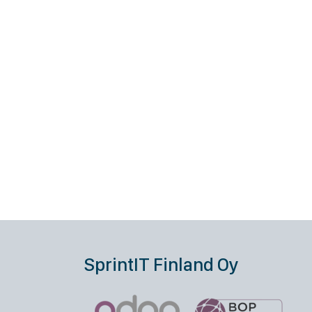
SprintIT Finland Oy