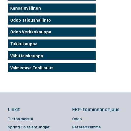
Kansainvälinen
Odoo Taloushallinto
Odoo Verkkokauppa
Tukkukauppa
Vähittäiskauppa
Valmistava Teollisuus
Linkit
ERP-toiminnanohjaus
Tietoa meistä
Odoo
SprintIT:n asiantuntijat
Referenssimme