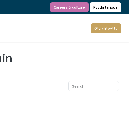
Careers & culture
Pyydä tarjous
Ota yhteyttä
ain