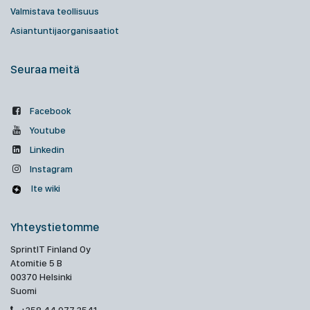
Valmistava teollisuus
Asiantuntijaorganisaatiot
Seuraa meitä
Facebook
Youtube
Linkedin
Instagram
Ite wiki
Yhteystietomme
SprintIT Finland Oy
Atomitie 5 B
00370 Helsinki
Suomi