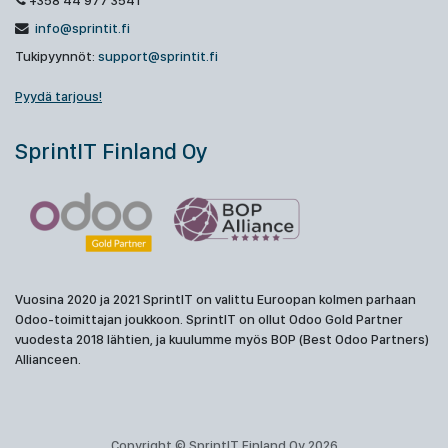
+358 44 977 3541
info@sprintit.fi
Tukipyynnöt:
support@sprintit.fi
Pyydä tarjous!
SprintIT Finland Oy
Vuosina 2020 ja 2021 SprintIT on valittu Euroopan kolmen parhaan
Odoo-toimittajan joukkoon. SprintIT on ollut Odoo Gold Partner
vuodesta 2018 lähtien, ja kuulumme myös BOP (Best Odoo Partners)
Allianceen.
Copyright © SprintIT Finland Oy 2026