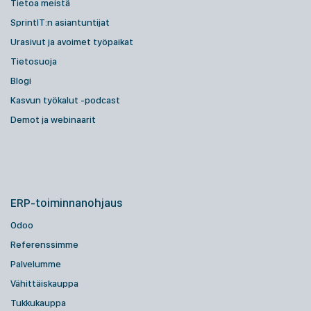
Tietoa meistä
SprintIT:n asiantuntijat
Urasivut ja avoimet työpaikat
Tietosuoja
Blogi
Kasvun työkalut -podcast
Demot ja webinaarit
ERP-toiminnanohjaus
Odoo
Referenssimme
Palvelumme
Vähittäiskauppa
Tukkukauppa