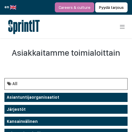
Siirry sisältöön
en
Careers & culture
Pyydä tarjous
Asiakkaitamme toimialoittain
All
Asiantuntijaorganisaatiot
Järjestöt
Kansainvälinen