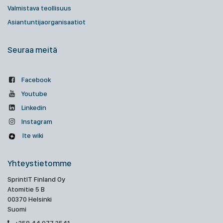
Valmistava teollisuus
Asiantuntijaorganisaatiot
Seuraa meitä
Facebook
Youtube
Linkedin
Instagram
Ite wiki
Yhteystietomme
SprintIT Finland Oy
Atomitie 5 B
00370 Helsinki
Suomi