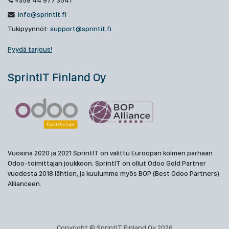
+358 44 977 3541
info@sprintit.fi
Tukipyynnöt:
support@sprintit.fi
Pyydä tarjous!
SprintIT Finland Oy
Vuosina 2020 ja 2021 SprintIT on valittu Euroopan kolmen parhaan
Odoo-toimittajan joukkoon. SprintIT on ollut Odoo Gold Partner
vuodesta 2018 lähtien, ja kuulumme myös BOP (Best Odoo Partners)
Allianceen.
Copyright © SprintIT Finland Oy 2026