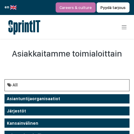
Siirry sisältöön
en
Careers & culture
Pyydä tarjous
Asiakkaitamme toimialoittain
All
Asiantuntijaorganisaatiot
Järjestöt
Kansainvälinen