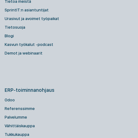
Tietoa meistä
SprintIT:n asiantuntijat
Urasivut ja avoimet työpaikat
Tietosuoja
Blogi
Kasvun työkalut -podcast
Demot ja webinaarit
ERP-toiminnanohjaus
Odoo
Referenssimme
Palvelumme
Vähittäiskauppa
Tukkukauppa