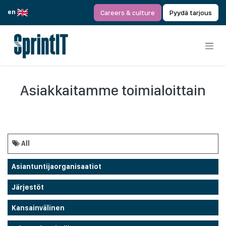
Siirry sisältöön
en
Careers & culture
Pyydä tarjous
Asiakkaitamme toimialoittain
All
Asiantuntijaorganisaatiot
Järjestöt
Kansainvälinen