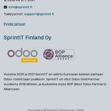
+358 44 977 3541
info@sprintit.fi
Tukipyynnöt:
support@sprintit.fi
Pyydä tarjous!
SprintIT Finland Oy
Vuosina 2020 ja 2021 SprintIT on valittu Euroopan kolmen parhaan
Odoo-toimittajan joukkoon. SprintIT on ollut Odoo Gold Partner
vuodesta 2018 lähtien, ja kuulumme myös BOP (Best Odoo Partners)
Allianceen.
Copyright © SprintIT Finland Oy 2026