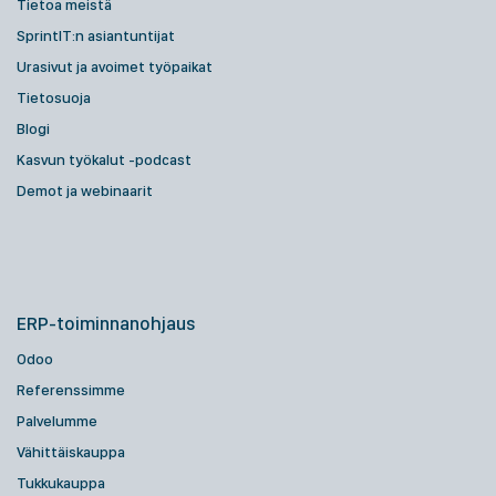
Tietoa meistä
SprintIT:n asiantuntijat
Urasivut ja avoimet työpaikat
Tietosuoja
Blogi
Kasvun työkalut -podcast
Demot ja webinaarit
ERP-toiminnanohjaus
Odoo
Referenssimme
Palvelumme
Vähittäiskauppa
Tukkukauppa