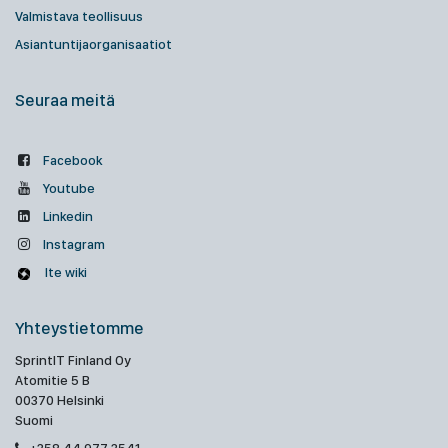
Valmistava teollisuus
Asiantuntijaorganisaatiot
Seuraa meitä
Facebook
Youtube
Linkedin
Instagram
Ite wiki
Yhteystietomme
SprintIT Finland Oy
Atomitie 5 B
00370 Helsinki
Suomi