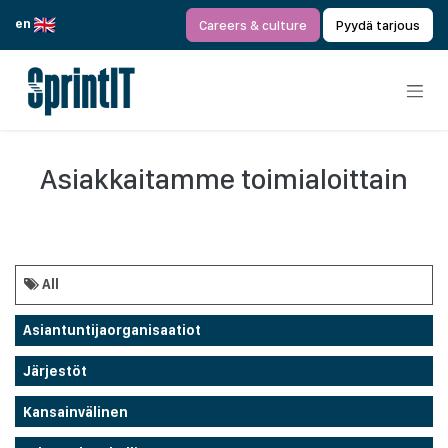
Siirry sisältöön
en
Careers & culture
Pyydä tarjous
Asiakkaitamme toimialoittain
All
Asiantuntijaorganisaatiot
Järjestöt
Kansainvälinen