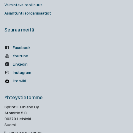
Valmistava teollisuus
Asiantuntijaorganisaatiot
Seuraa meitä
Facebook
Youtube
Linkedin
Instagram
Ite wiki
Yhteystietomme
SprintIT Finland Oy
Atomitie 5 B
00370 Helsinki
Suomi