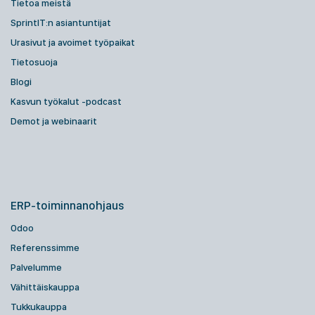
Tietoa meistä
SprintIT:n asiantuntijat
Urasivut ja avoimet työpaikat
Tietosuoja
Blogi
Kasvun työkalut -podcast
Demot ja webinaarit
ERP-toiminnanohjaus
Odoo
Referenssimme
Palvelumme
Vähittäiskauppa
Tukkukauppa