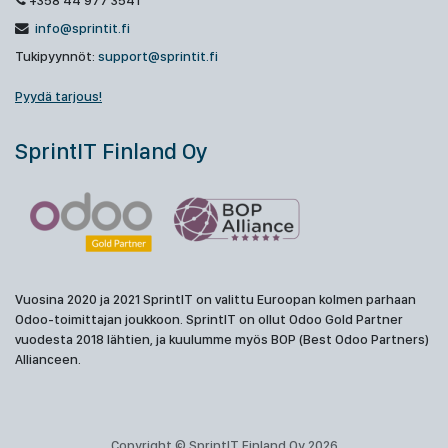
+358 44 977 3541
info@sprintit.fi
Tukipyynnöt:
support@sprintit.fi
Pyydä tarjous!
SprintIT Finland Oy
Vuosina 2020 ja 2021 SprintIT on valittu Euroopan kolmen parhaan
Odoo-toimittajan joukkoon. SprintIT on ollut Odoo Gold Partner
vuodesta 2018 lähtien, ja kuulumme myös BOP (Best Odoo Partners)
Allianceen.
Copyright © SprintIT Finland Oy 2026