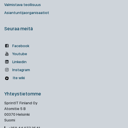
Valmistava teollisuus
Asiantuntijaorganisaatiot
Seuraa meitä
Facebook
Youtube
Linkedin
Instagram
Ite wiki
Yhteystietomme
SprintIT Finland Oy
Atomitie 5 B
00370 Helsinki
Suomi