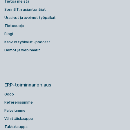
Tietoa meistä
SprintIT:n asiantuntijat
Urasivut ja avoimet työpaikat
Tietosuoja
Blogi
Kasvun työkalut -podcast
Demot ja webinaarit
ERP-toiminnanohjaus
Odoo
Referenssimme
Palvelumme
Vähittäiskauppa
Tukkukauppa