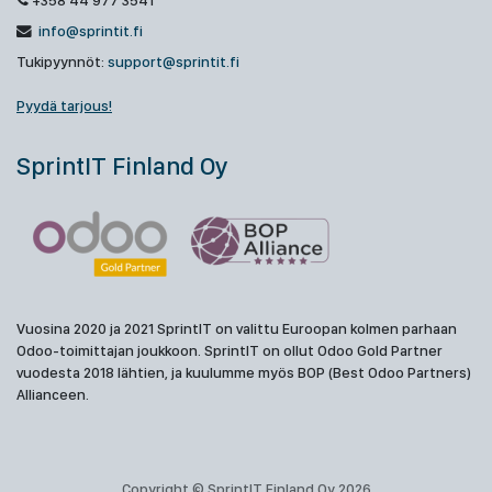
+358 44 977 3541
info@sprintit.fi
Tukipyynnöt:
support@sprintit.fi
Pyydä tarjous!
SprintIT Finland Oy
Vuosina 2020 ja 2021 SprintIT on valittu Euroopan kolmen parhaan
Odoo-toimittajan joukkoon. SprintIT on ollut Odoo Gold Partner
vuodesta 2018 lähtien, ja kuulumme myös BOP (Best Odoo Partners)
Allianceen.
Copyright © SprintIT Finland Oy 2026