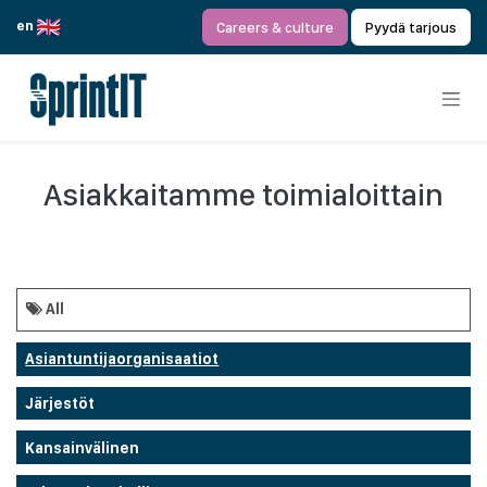
Siirry sisältöön
en
Careers & culture
Pyydä tarjous
Asiakkaitamme toimialoittain
All
Asiantuntijaorganisaatiot
Järjestöt
Kansainvälinen