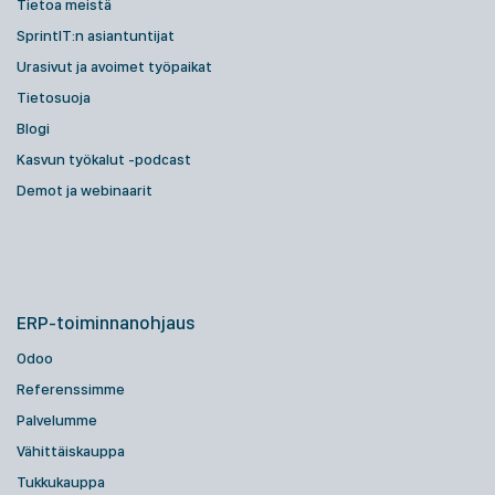
Tietoa meistä
SprintIT:n asiantuntijat
Urasivut ja avoimet työpaikat
Tietosuoja
Blogi
Kasvun työkalut -podcast
Demot ja webinaarit
ERP-toiminnanohjaus
Odoo
Referenssimme
Palvelumme
Vähittäiskauppa
Tukkukauppa