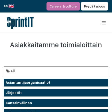
Siirry sisältöön
en
Careers & culture
Pyydä tarjous
Asiakkaitamme toimialoittain
All
Asiantuntijaorganisaatiot
Järjestöt
Kansainvälinen