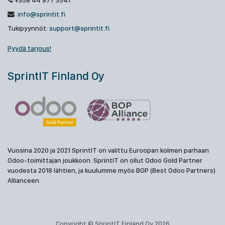
+358 44 977 3541
info@sprintit.fi
Tukipyynnöt:
support@sprintit.fi
Pyydä tarjous!
SprintIT Finland Oy
Vuosina 2020 ja 2021 SprintIT on valittu Euroopan kolmen parhaan
Odoo-toimittajan joukkoon. SprintIT on ollut Odoo Gold Partner
vuodesta 2018 lähtien, ja kuulumme myös BOP (Best Odoo Partners)
Allianceen.
Copyright © SprintIT Finland Oy 2026