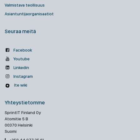
Valmistava teollisuus
Asiantuntijaorganisaatiot
Seuraa meitä
Facebook
Youtube
Linkedin
Instagram
Ite wiki
Yhteystietomme
SprintIT Finland Oy
Atomitie 5 B
00370 Helsinki
Suomi